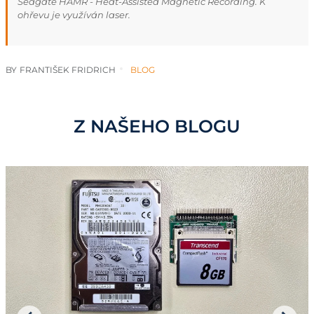
Seagate HAMR - Heat-Assisted Magnetic Recording. K
ohřevu je využíván laser.
BY
FRANTIŠEK FRIDRICH
BLOG
Z NAŠEHO BLOGU