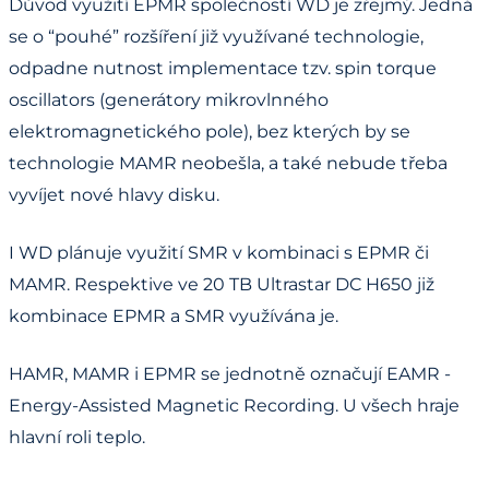
Důvod využití EPMR společností WD je zřejmý. Jedná
se o “pouhé” rozšíření již využívané technologie,
odpadne nutnost implementace tzv. spin torque
oscillators (generátory mikrovlnného
elektromagnetického pole), bez kterých by se
technologie MAMR neobešla, a také nebude třeba
vyvíjet nové hlavy disku.
I WD plánuje využití SMR v kombinaci s EPMR či
MAMR. Respektive ve 20 TB Ultrastar DC H650 již
kombinace EPMR a SMR využívána je.
HAMR, MAMR i EPMR se jednotně označují EAMR -
Energy-Assisted Magnetic Recording. U všech hraje
hlavní roli teplo.