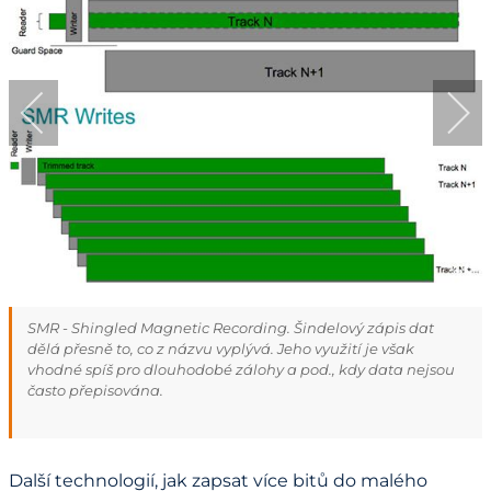
SMR - Shingled Magnetic Recording. Šindelový zápis dat
dělá přesně to, co z názvu vyplývá. Jeho využití je však
vhodné spíš pro dlouhodobé zálohy a pod., kdy data nejsou
často přepisována.
Další technologií, jak zapsat více bitů do malého