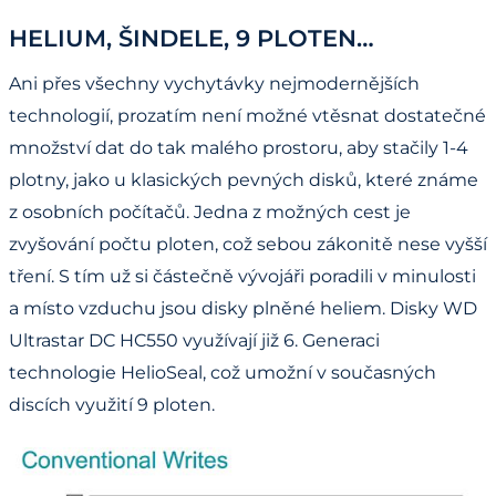
HELIUM, ŠINDELE, 9 PLOTEN…
Ani přes všechny vychytávky nejmodernějších
technologií, prozatím není možné vtěsnat dostatečné
množství dat do tak malého prostoru, aby stačily 1-4
plotny, jako u klasických pevných disků, které známe
z osobních počítačů. Jedna z možných cest je
zvyšování počtu ploten, což sebou zákonitě nese vyšší
tření. S tím už si částečně vývojáři poradili v minulosti
a místo vzduchu jsou disky plněné heliem. Disky WD
Ultrastar DC HC550 využívají již 6. Generaci
technologie HelioSeal, což umožní v současných
discích využití 9 ploten.