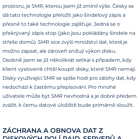
prostoru, je SMR, kterou jsem již zmínil výše. Česky se
dá tato technologie přeložit jako šindelový zápis a
přesně to také technologie zajišťuje. Jedná se o
překrývaný zápis stop (jako jsou pokládány šindele na
střeše domů). SMR sice zvýší množství dat, která je
možno zapsat, ale zároveň snižují výkon disku.
Osobně jsem se již několikrát setkal s případem, kdy
klient vysloveně chtěl koupit disky, které SMR nemají.
Disky využívající SMR se spíše hodí pro zálohy dat, kdy
nedochází k častému přepisování. Pro mnohé
uživatele může být SMR nevhodná a je dobré předem
zvážit, k čemu datové úložiště bude primárně sloužit.
ZÁCHRANA A OBNOVA DAT Z
DISKOVÝCH POLÍ RAID, SERVERŮ A