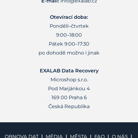
E-mail:
info@exalab.cz
Otevírací doba:
Pondělí–čtvrtek
9:00–18:00
Pátek 9:00–17:30
po dohodě možno i jinak
EXALAB Data Recovery
Microshop s.r.o.
Pod Marjánkou 4
169 00 Praha 6
Česká Republika
OBNOVA DAT
MÉDIA
MĚSTA
FAQ
O NÁS