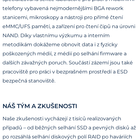
telefony vybavená nejmodernějšími BGA rework
stanicemi, mikroskopy a nástroji pro přímé čtení
eMMC/UFS pamětí, a zařízení pro čtení čipů na úrovni
NAND. Díky vlastnímu výzkumu a interním
metodikám dokážeme obnovit data i z fyzicky
poškozených médií, z médií po selhání firmware a
dalších závažných poruch. Součástí zázemí jsou také
pracoviště pro práci v bezprašném prostředí a ESD
bezpečná stanoviště.
NÁŠ TÝM A ZKUŠENOSTI
Naše zkušenosti vycházejí z tisíců realizovaných
případů – od běžných selhání SSD a pevných disků až
po rozsáhlá selhání diskových polí RAID po haváriích