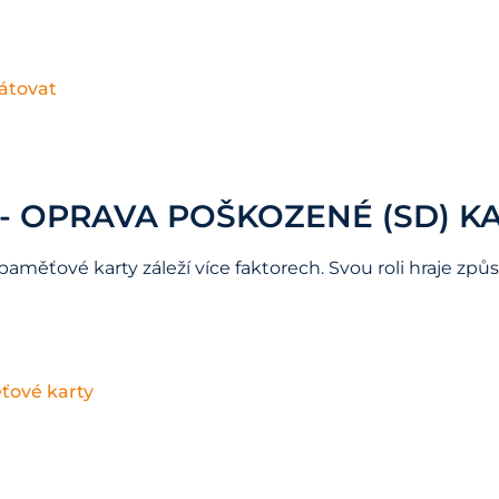
mátovat
- OPRAVA POŠKOZENÉ (SD) K
měťové karty záleží více faktorech. Svou roli hraje zp
ťové karty