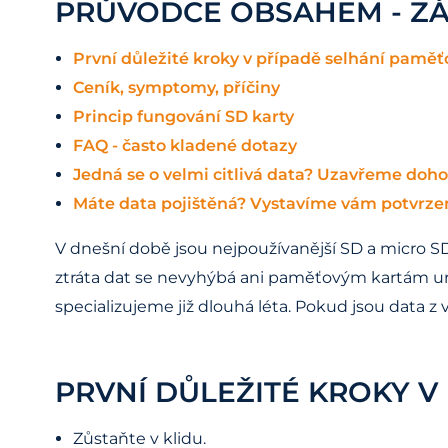
PRŮVODCE OBSAHEM - ZÁ
První důležité kroky v případě selhání paměť
Ceník, symptomy, příčiny
Princip fungování SD karty
FAQ - často kladené dotazy
Jedná se o velmi citlivá data? Uzavřeme doho
Máte data pojištěná? Vystavíme vám potvrzen
V dnešní době jsou nejpoužívanější SD a micro SD 
ztráta dat se nevyhýbá ani paměťovým kartám urče
specializujeme již dlouhá léta. Pokud jsou data 
PRVNÍ DŮLEŽITÉ KROKY V
Zůstaňte v klidu.