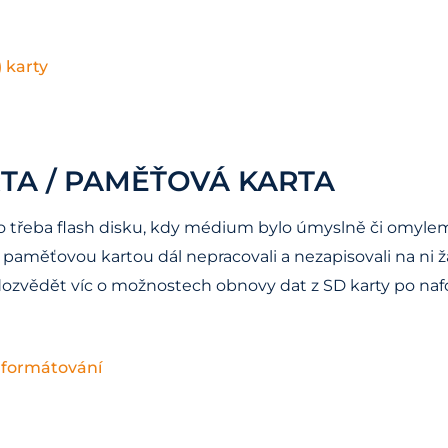
 karty
A / PAMĚŤOVÁ KARTA
nebo třeba flash disku, kdy médium bylo úmyslně či omy
 paměťovou kartou dál nepracovali a nezapisovali na ni ž
 dozvědět víc o možnostech obnovy dat z SD karty po na
naformátování