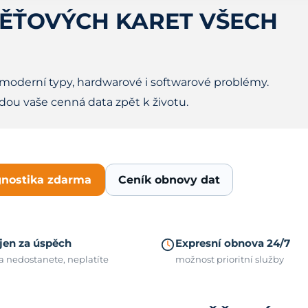
ĚŤOVÝCH KARET VŠECH
 moderní typy, hardwarové i softwarové problémy.
edou vaše cenná data zpět k životu.
gnostika zdarma
Ceník obnovy dat
 jen za úspěch
Expresní obnova 24/7
a nedostanete, neplatíte
možnost prioritní služby