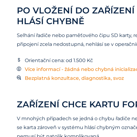
PO VLOŽENÍ DO ZAŘÍZENÍ
HLÁSÍ CHYBNĚ
Selhání řadiče nebo paměťového čipu SD karty, r
připojení zcela nedostupná, nehlásí se v operač
Orientační cena: od 1.500 Kč
Více informací - žádná nebo chybná inicializa
Bezplatná konzultace, diagnostika, svoz
ZAŘÍZENÍ CHCE KARTU F
V mnohých případech se jedná o chybu řadiče n
se karta zároveň v systému hlásí chybným označen
nemusí být natolik komplikovaná.