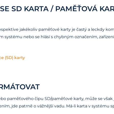
 SE SD KARTA / PAMĚŤOVÁ KA
espektive jakékoliv paměťové karty je častý a leckdy k
ním systému nebo se hlásí s chybným označením, zařízení
ce (SD) karty
ORMÁTOVAT
ebo paměťového čipu SD/paměťové karty, může se však 
ím, jde patrně o vážnější vadu. Má-li karta v systému s