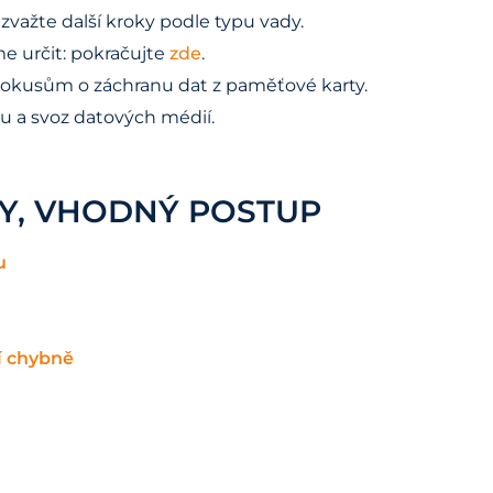
 zvažte další kroky podle typu vady.
 určit: pokračujte
zde
.
 pokusům o záchranu dat z paměťové karty.
ku a svoz datových médií.
NY, VHODNÝ POSTUP
u
sí chybně