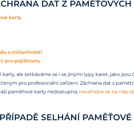
CHRANA DAT Z PAMĚŤOVÝCH 
ové karty
du o mlčenlivosti
í pro pojišťovnu
karty, ale setkáváme se i se jinými typy karet, jako jso
ným pro profesionální zařízení. Záchrana dat z paměťový
z vaší paměťové karty nedostupná,
neváhejte se na nás ob
 PŘÍPADĚ SELHÁNÍ PAMĚŤOVÉ