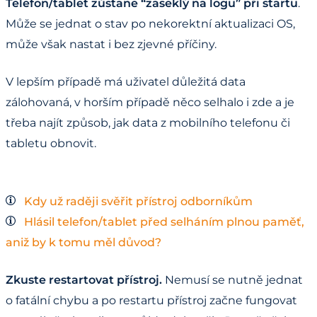
Telefon/tablet zůstane “zaseklý na logu” při startu
.
Může se jednat o stav po nekorektní aktualizaci OS,
může však nastat i bez zjevné příčiny.
V lepším případě má uživatel důležitá data
zálohovaná, v horším případě něco selhalo i zde a je
třeba najít způsob, jak data z mobilního telefonu či
tabletu obnovit.
Kdy už raději svěřit přístroj odborníkům
Hlásil telefon/tablet před selháním plnou paměť,
aniž by k tomu měl důvod?
Zkuste restartovat přístroj.
Nemusí se nutně jednat
o fatální chybu a po restartu přístroj začne fungovat