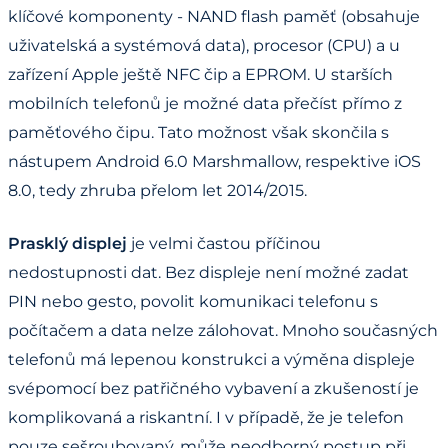
klíčové komponenty - NAND flash paměť (obsahuje
uživatelská a systémová data), procesor (CPU) a u
zařízení Apple ještě NFC čip a EPROM. U starších
mobilních telefonů je možné data přečíst přímo z
paměťového čipu. Tato možnost však skončila s
nástupem Android 6.0 Marshmallow, respektive iOS
8.0, tedy zhruba přelom let 2014/2015.
Prasklý displej
je velmi častou příčinou
nedostupnosti dat. Bez displeje není možné zadat
PIN nebo gesto, povolit komunikaci telefonu s
počítačem a data nelze zálohovat. Mnoho současných
telefonů má lepenou konstrukci a výměna displeje
svépomocí bez patřičného vybavení a zkušeností je
komplikovaná a riskantní. I v případě, že je telefon
pouze sešroubovaný, může neodborný postup při