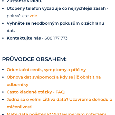
Zůstaňte v klidu.
Utopený telefon vyžaduje co nejrychlejší zásah
-
pokračujte
zde
.
Vyhněte se neodborným pokusům o záchranu
dat.
Kontaktujte nás
- 608 177 773
PRŮVODCE OBSAHEM:
Orientační ceník, symptomy a příčiny
Obnova dat svépomocí a kdy se již obrátit na
odborníky
Často kladené otázky - FAQ
Jedná se o velmi citlivá data? Uzavřeme dohodu o
mlčenlivosti
Máte data pojištěná? Vystavíme vám potvrzení