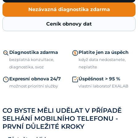
Nezávazná diagnostika zdarma
Ceník obnovy dat
Diagnostika zdarma
Platíte jen za úspěch
bezplatná konzultace,
když data nedostanete,
diagnostika, svoz
neplatíte
Expresní obnova 24/7
Úspěšnost > 95 %
možnost prioritní služby
vlastní laboratoř EXALAB
CO BYSTE MĚLI UDĚLAT V PŘÍPADĚ
SELHÁNÍ MOBILNÍHO TELEFONU -
PRVNÍ DŮLEŽITÉ KROKY