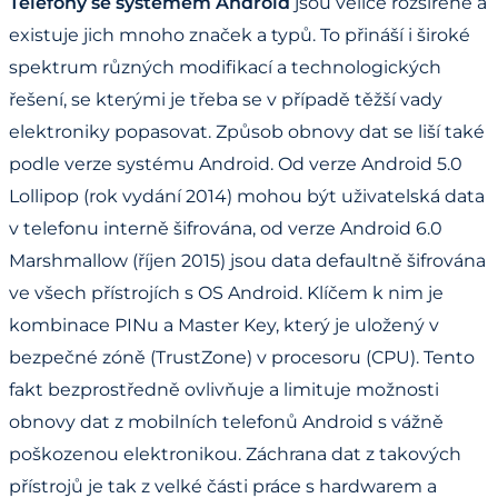
Telefony se systémem Android
jsou velice rozšířené a
existuje jich mnoho značek a typů. To přináší i široké
spektrum různých modifikací a technologických
řešení, se kterými je třeba se v případě těžší vady
elektroniky popasovat. Způsob obnovy dat se liší také
podle verze systému Android. Od verze Android 5.0
Lollipop (rok vydání 2014) mohou být uživatelská data
v telefonu interně šifrována, od verze Android 6.0
Marshmallow (říjen 2015) jsou data defaultně šifrována
ve všech přístrojích s OS Android. Klíčem k nim je
kombinace PINu a Master Key, který je uložený v
bezpečné zóně (TrustZone) v procesoru (CPU). Tento
fakt bezprostředně ovlivňuje a limituje možnosti
obnovy dat z mobilních telefonů Android s vážně
poškozenou elektronikou. Záchrana dat z takových
přístrojů je tak z velké části práce s hardwarem a