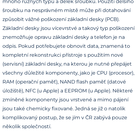
mnoho různých typů a délek šroubků. Použití delšího
šroubku na nesprávném místě může při dotahování
způsobit vážné poškození základní desky (PCB).
Základní desky jsou vícevrstvé a takový typ poškození
znemožňuje opravu základní desky a telefon je na
odpis. Pokud potřebujete obnovit data, znamená to
kompletní rekonstrukci přístroje s použitím nové
(servisní) základní desky, na kterou je nutné přepájet
všechny důležité komponenty, jako je CPU (procesor),
RAM (operační paměť), NAND flash paměť (datové
úložiště), NFC (u Apple) a EEPROM (u Apple). Některé
zmíněné komponenty jsou vrstvené a mimo pájení
jsou také chemicky fixované. Jedná se již o natolik
komplikovaný postup, že se jím v ČR zabývá pouze
několik společností.