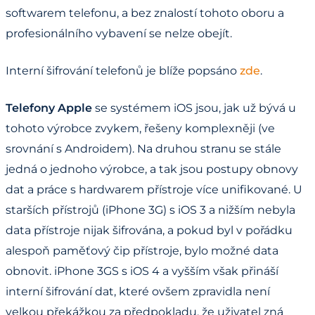
softwarem telefonu, a bez znalostí tohoto oboru a
profesionálního vybavení se nelze obejít.
Interní šifrování telefonů je blíže popsáno
zde
.
Telefony Apple
se systémem iOS jsou, jak už bývá u
tohoto výrobce zvykem, řešeny komplexněji (ve
srovnání s Androidem). Na druhou stranu se stále
jedná o jednoho výrobce, a tak jsou postupy obnovy
dat a práce s hardwarem přístroje více unifikované. U
starších přístrojů (iPhone 3G) s iOS 3 a nižším nebyla
data přístroje nijak šifrována, a pokud byl v pořádku
alespoň paměťový čip přístroje, bylo možné data
obnovit. iPhone 3GS s iOS 4 a vyšším však přináší
interní šifrování dat, které ovšem zpravidla není
velkou překážkou za předpokladu, že uživatel zná