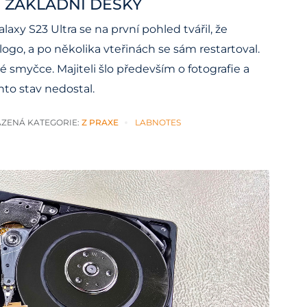
Í ZÁKLADNÍ DESKY
axy S23 Ultra se na první pohled tvářil, že
 logo, a po několika vteřinách se sám restartoval.
smyčce. Majiteli šlo především o fotografie a
nto stav nedostal.
ZENÁ KATEGORIE:
Z PRAXE
LABNOTES