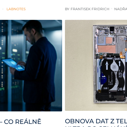
LABNOTES
BY
FRANTISEK FRIDRICH
NADŘA
OBNOVA DAT Z TE
– CO REÁLNĚ