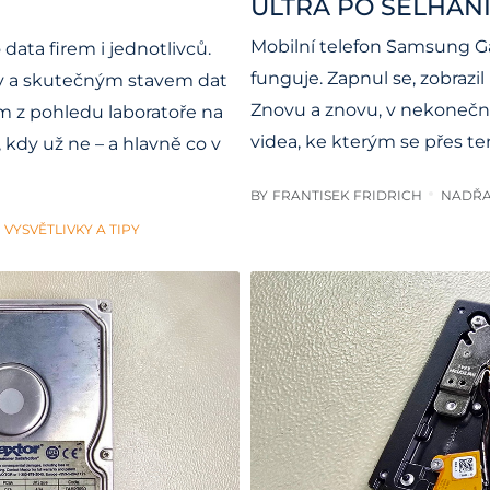
ULTRA PO SELHÁN
Mobilní telefon Samsung Gal
ata firem i jednotlivců.
funguje. Zapnul se, zobrazil
y a skutečným stavem dat
Znovu a znovu, v nekonečné 
m z pohledu laboratoře na
videa, ke kterým se přes te
 kdy už ne – a hlavně co v
BY
FRANTISEK FRIDRICH
NADŘA
VYSVĚTLIVKY A TIPY