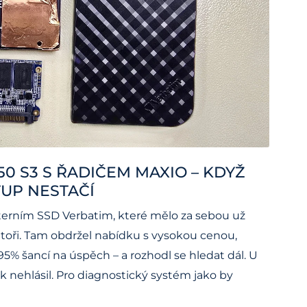
50 S3 S ŘADIČEM MAXIO – KDYŽ
UP NESTAČÍ
externím SSD Verbatim, které mělo za sebou už
atoři. Tam obdržel nabídku s vysokou cenou,
5% šancí na úspěch – a rozhodl se hledat dál. U
ak nehlásil. Pro diagnostický systém jako by