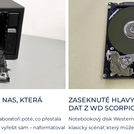
 NAS, KTERÁ
ZASEKNUTÉ HLAVY
DAT Z WD SCORPIO
boratoři poté, co přestala
Notebookový disk Western
i vyřešit sám – naformátoval
klasický scénář, který mů