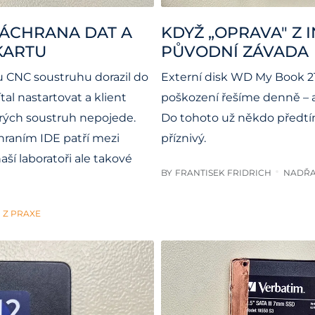
ZÁCHRANA DAT A
KDYŽ „OPRAVA" Z 
KARTU
PŮVODNÍ ZÁVADA
u CNC soustruhu dorazil do
Externí disk WD My Book 2T
tal nastartovat a klient
poškození řešíme denně – a
erých soustruh nepojede.
Do tohoto už někdo předtím
hraním IDE patří mezi
příznivý.
ší laboratoři ale takové
BY
FRANTISEK FRIDRICH
NADŘA
Z PRAXE