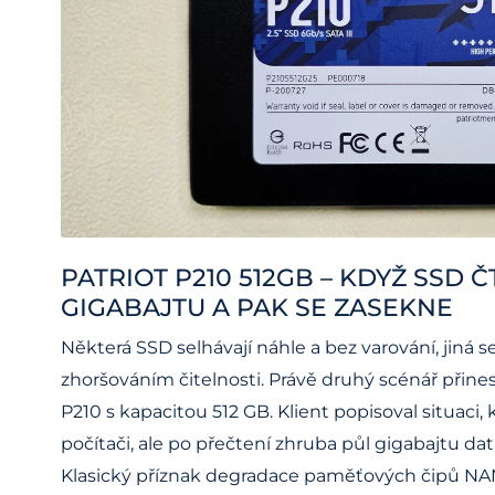
PATRIOT P210 512GB – KDYŽ SSD Č
GIGABAJTU A PAK SE ZASEKNE
Některá SSD selhávají náhle a bez varování, jiná 
zhoršováním čitelnosti. Právě druhý scénář přinesl
P210 s kapacitou 512 GB. Klient popisoval situaci, k
počítači, ale po přečtení zhruba půl gigabajtu da
Klasický příznak degradace paměťových čipů NA