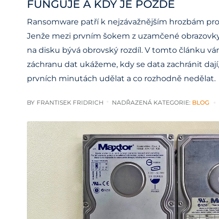
FUNGUJE A KDY JE POZDĚ
Ransomware patří k nejzávažnějším hrozbám pro d
Jenže mezi prvním šokem z uzamčené obrazovk
na disku bývá obrovský rozdíl. V tomto článku vá
záchranu dat ukážeme, kdy se data zachránit dají,
prvních minutách udělat a co rozhodně nedělat.
BY
FRANTISEK FRIDRICH
NADŘAZENÁ KATEGORIE:
BLOG