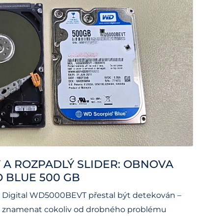
 A ROZPADLÝ SLIDER: OBNOVA
 BLUE 500 GB
 Digital WD5000BEVT přestal být detekován –
že znamenat cokoliv od drobného problému