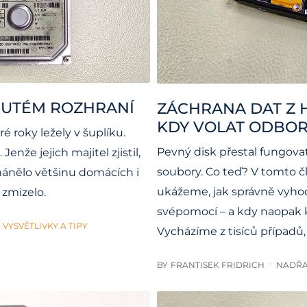
UTÉM ROZHRANÍ
ZÁCHRANA DAT Z 
KDY VOLAT ODBOR
é roky ležely v šuplíku.
Pevný disk přestal fungova
enže jejich majitel zjistil,
soubory. Co teď? V tomto č
ohánělo většinu domácích i
ukážeme, jak správně vyhod
 zmizelo.
svépomocí – a kdy naopak k
VYSVĚTLIVKY A TIPY
Vycházíme z tisíců případů, 
BY
FRANTISEK FRIDRICH
NADŘA