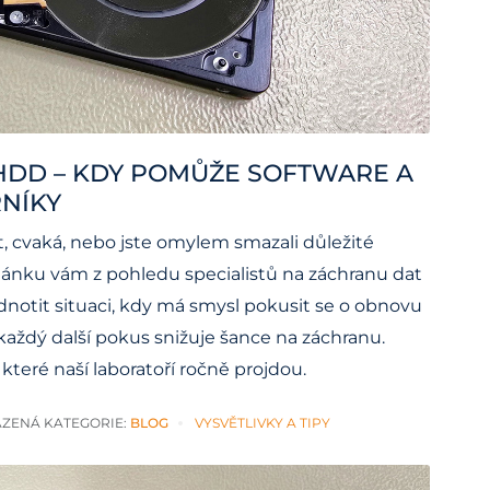
HDD – KDY POMŮŽE SOFTWARE A
NÍKY
t, cvaká, nebo jste omylem smazali důležité
lánku vám z pohledu specialistů na záchranu dat
notit situaci, kdy má smysl pokusit se o obnovu
aždý další pokus snižuje šance na záchranu.
které naší laboratoří ročně projdou.
ZENÁ KATEGORIE:
BLOG
VYSVĚTLIVKY A TIPY