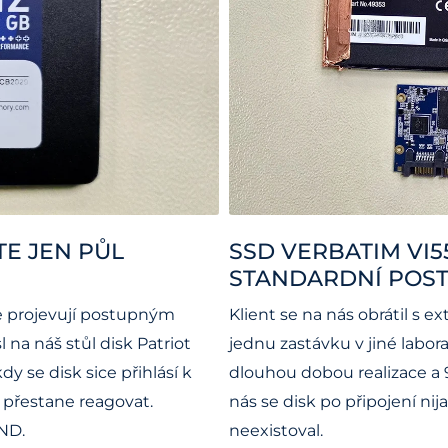
TE JEN PŮL
SSD VERBATIM VI5
STANDARDNÍ POST
se projevují postupným
Klient se na nás obrátil s 
 na náš stůl disk Patriot
jednu zastávku v jiné labor
dy se disk sice přihlásí k
dlouhou dobou realizace a 9
t přestane reagovat.
nás se disk po připojení nij
ND.
neexistoval.