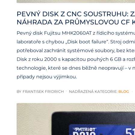
PEVNÝ DISK Z CNC SOUSTRUHU: 
NÁHRADA ZA PRŮMYSLOVOU CF 
Pevný disk Fujitsu MHK2060AT z řídicího systém
laboratoře s chybou „Disk boot failure“. Stroj odmí
potřeboval zachránit systémové soubory, bez kt
Disk z roku 2000 s kapacitou pouhých 6 GB a roz
technologie, které se dnes běžně neopravují – v na
případy nejsou výjimkou.
BY
FRANTISEK FRIDRICH
NADŘAZENÁ KATEGORIE:
BLOG