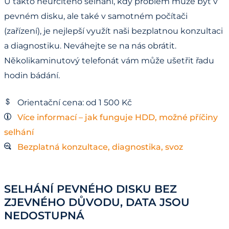
U takto neurčitého selhání, kdy problém může být v
pevném disku, ale také v samotném počítači
(zařízení), je nejlepší využít naši bezplatnou konzultaci
a diagnostiku. Neváhejte se na nás obrátit.
Několikaminutový telefonát vám může ušetřit řadu
hodin bádání.
Orientační cena: od 1 500 Kč
Více informací – jak funguje HDD, možné příčiny
selhání
Bezplatná konzultace, diagnostika, svoz
SELHÁNÍ PEVNÉHO DISKU BEZ
ZJEVNÉHO DŮVODU, DATA JSOU
NEDOSTUPNÁ