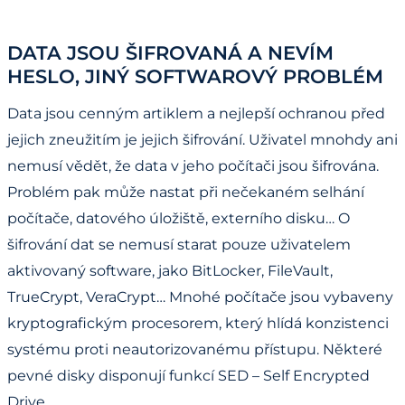
DATA JSOU ŠIFROVANÁ A NEVÍM
HESLO, JINÝ SOFTWAROVÝ PROBLÉM
Data jsou cenným artiklem a nejlepší ochranou před
jejich zneužitím je jejich šifrování. Uživatel mnohdy ani
nemusí vědět, že data v jeho počítači jsou šifrována.
Problém pak může nastat při nečekaném selhání
počítače, datového úložiště, externího disku… O
šifrování dat se nemusí starat pouze uživatelem
aktivovaný software, jako BitLocker, FileVault,
TrueCrypt, VeraCrypt… Mnohé počítače jsou vybaveny
kryptografickým procesorem, který hlídá konzistenci
systému proti neautorizovanému přístupu. Některé
pevné disky disponují funkcí SED – Self Encrypted
Drive.