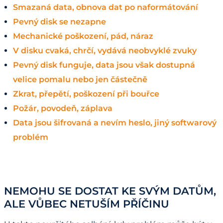
Smazaná data, obnova dat po naformátování
Pevný disk se nezapne
Mechanické poškození, pád, náraz
V disku cvaká, chrčí, vydává neobvyklé zvuky
Pevný disk funguje, data jsou však dostupná
velice pomalu nebo jen částečně
Zkrat, přepětí, poškození při bouřce
Požár, povodeň, záplava
Data jsou šifrovaná a nevím heslo, jiný softwarový
problém
NEMOHU SE DOSTAT KE SVÝM DATŮM,
ALE VŮBEC NETUŠÍM PŘÍČINU