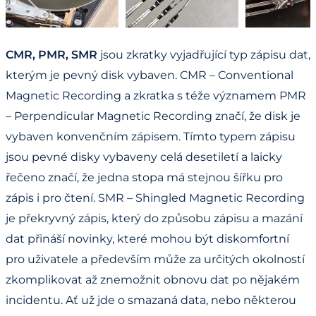
CMR, PMR, SMR
jsou zkratky vyjadřující typ zápisu dat,
kterým je pevný disk vybaven. CMR – Conventional
Magnetic Recording a zkratka s téže významem PMR
– Perpendicular Magnetic Recording značí, že disk je
vybaven konvenčním zápisem. Tímto typem zápisu
jsou pevné disky vybaveny celá desetiletí a laicky
řečeno značí, že jedna stopa má stejnou šířku pro
zápis i pro čtení. SMR – Shingled Magnetic Recording
je překryvný zápis, který do způsobu zápisu a mazání
dat přináší novinky, které mohou být diskomfortní
pro uživatele a především může za určitých okolností
zkomplikovat až znemožnit obnovu dat po nějakém
incidentu. Ať už jde o smazaná data, nebo některou