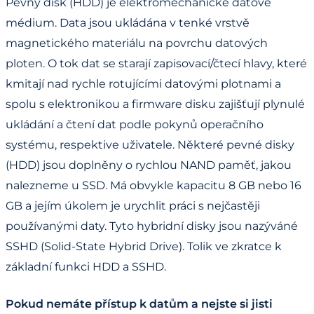
Pevný disk (HDD) je elektromechanické datové
médium. Data jsou ukládána v tenké vrstvě
magnetického materiálu na povrchu datových
ploten. O tok dat se starají zapisovací/čtecí hlavy, které
kmitají nad rychle rotujícími datovými plotnami a
spolu s elektronikou a firmware disku zajišťují plynulé
ukládání a čtení dat podle pokynů operačního
systému, respektive uživatele. Některé pevné disky
(HDD) jsou doplněny o rychlou NAND paměť, jakou
nalezneme u SSD. Má obvykle kapacitu 8 GB nebo 16
GB a jejím úkolem je urychlit práci s nejčastěji
používanými daty. Tyto hybridní disky jsou nazýváné
SSHD (Solid-State Hybrid Drive). Tolik ve zkratce k
základní funkci HDD a SSHD.
Pokud nemáte přístup k datům a nejste si jisti