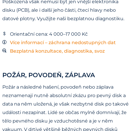
Poškozená však nemusí být jen vnější elektronika
disku (PCB), ale i další jeho části, čtecí hlavy nebo
datové plotny. Využijte naši bezplatnou diagnostiku.
Orientační cena: 4 000–17 000 Kč
Více informací – záchrana nedostupných dat
Bezplatná konzultace, diagnostika, svoz
POŽÁR, POVODEŇ, ZÁPLAVA
Požár a následné hašení, povodeň nebo záplava
neznamenají nutně absolutní zkázu pro pevný disk a
data na něm uložená, je však nezbytné disk po takové
události nezapínat. Lidé se občas mylně domnívají, že
tělo pevného disku je vzduchotěsné a je v něm
vakuum. V drtivé většině běžných pevných disků