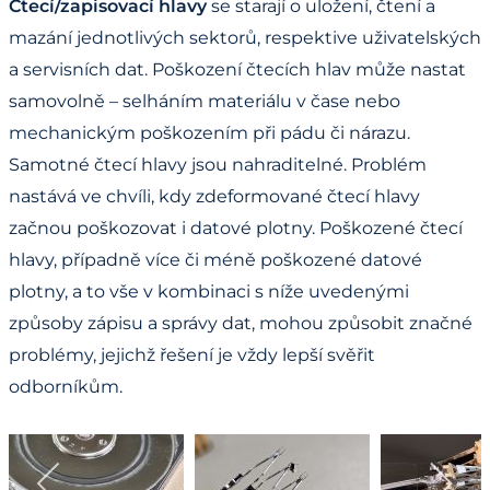
Čtecí/zapisovací hlavy
se starají o uložení, čtení a
mazání jednotlivých sektorů, respektive uživatelských
a servisních dat. Poškození čtecích hlav může nastat
samovolně – selháním materiálu v čase nebo
mechanickým poškozením při pádu či nárazu.
Samotné čtecí hlavy jsou nahraditelné. Problém
nastává ve chvíli, kdy zdeformované čtecí hlavy
začnou poškozovat i datové plotny. Poškozené čtecí
hlavy, případně více či méně poškozené datové
plotny, a to vše v kombinaci s níže uvedenými
způsoby zápisu a správy dat, mohou způsobit značné
problémy, jejichž řešení je vždy lepší svěřit
odborníkům.