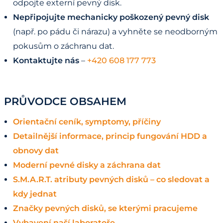
odpojte externí pevný disk.
Nepřipojujte mechanicky poškozený pevný disk
(např. po pádu či nárazu) a vyhněte se neodborným
pokusům o záchranu dat.
Kontaktujte nás
–
+420 608 177 773
PRŮVODCE OBSAHEM
Orientační ceník, symptomy, příčiny
Detailnější informace, princip fungování HDD a
obnovy dat
Moderní pevné disky a záchrana dat
S.M.A.R.T. atributy pevných disků – co sledovat a
kdy jednat
Značky pevných disků, se kterými pracujeme
Vybavení naší laboratoře