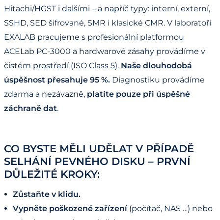
Hitachi/HGST i dalšími – a napříč typy: interní, externí,
SSHD, SED šifrované, SMR i klasické CMR. V laboratoři
EXALAB pracujeme s profesionální platformou
ACELab PC-3000 a hardwarové zásahy provádíme v
čistém prostředí (ISO Class 5).
Naše dlouhodobá
úspěšnost přesahuje 95 %.
Diagnostiku provádíme
zdarma a nezávazně,
platíte pouze při úspěšné
záchraně dat
.
CO BYSTE MĚLI UDĚLAT V PŘÍPADĚ
SELHÁNÍ PEVNÉHO DISKU – PRVNÍ
DŮLEŽITÉ KROKY:
Zůstaňte v klidu.
Vypněte poškozené zařízení
(počítač, NAS …) nebo