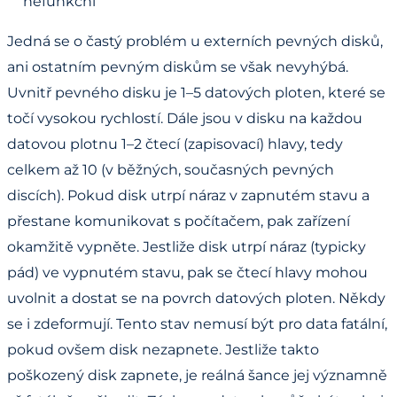
nefunkční
Jedná se o častý problém u externích pevných disků,
ani ostatním pevným diskům se však nevyhýbá.
Uvnitř pevného disku je 1–5 datových ploten, které se
točí vysokou rychlostí. Dále jsou v disku na každou
datovou plotnu 1–2 čtecí (zapisovací) hlavy, tedy
celkem až 10 (v běžných, současných pevných
discích). Pokud disk utrpí náraz v zapnutém stavu a
přestane komunikovat s počítačem, pak zařízení
okamžitě vypněte. Jestliže disk utrpí náraz (typicky
pád) ve vypnutém stavu, pak se čtecí hlavy mohou
uvolnit a dostat se na povrch datových ploten. Někdy
se i zdeformují. Tento stav nemusí být pro data fatální,
pokud ovšem disk nezapnete. Jestliže takto
poškozený disk zapnete, je reálná šance jej významně