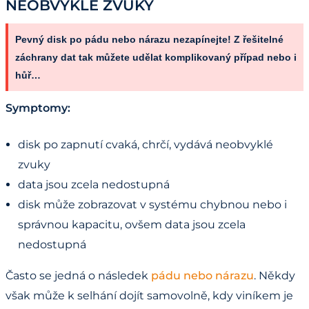
NEOBVYKLÉ ZVUKY
Pevný disk po pádu nebo nárazu nezapínejte! Z řešitelné
záchrany dat tak můžete udělat komplikovaný případ nebo i
hůř…
Symptomy:
disk po zapnutí cvaká, chrčí, vydává neobvyklé
zvuky
data jsou zcela nedostupná
disk může zobrazovat v systému chybnou nebo i
správnou kapacitu, ovšem data jsou zcela
nedostupná
Často se jedná o následek
pádu nebo nárazu
. Někdy
však může k selhání dojít samovolně, kdy viníkem je