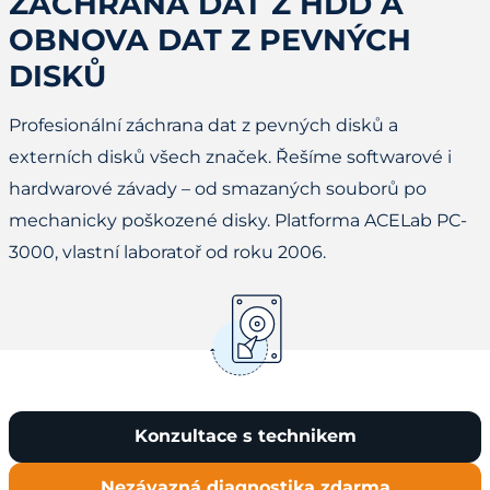
ZÁCHRANA DAT Z HDD A
OBNOVA DAT Z PEVNÝCH
DISKŮ
Profesionální záchrana dat z pevných disků a
externích disků všech značek. Řešíme softwarové i
hardwarové závady – od smazaných souborů po
mechanicky poškozené disky. Platforma ACELab PC-
3000, vlastní laboratoř od roku 2006.
Konzultace s technikem
Nezávazná diagnostika zdarma