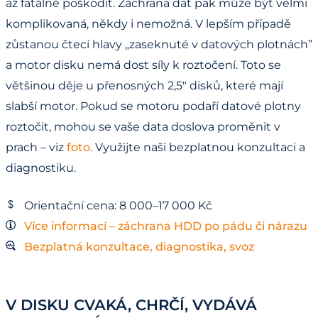
až fatálně poškodit. Záchrana dat pak může být velmi
komplikovaná, někdy i nemožná. V lepším případě
zůstanou čtecí hlavy „zaseknuté v datových plotnách”
a motor disku nemá dost síly k roztočení. Toto se
většinou děje u přenosných 2,5" disků, které mají
slabší motor. Pokud se motoru podaří datové plotny
roztočit, mohou se vaše data doslova proměnit v
prach – viz
foto
. Využijte naši bezplatnou konzultaci a
diagnostiku.
Orientační cena: 8 000–17 000 Kč
Více informací – záchrana HDD po pádu či nárazu
Bezplatná konzultace, diagnostika, svoz
V DISKU CVAKÁ, CHRČÍ, VYDÁVÁ