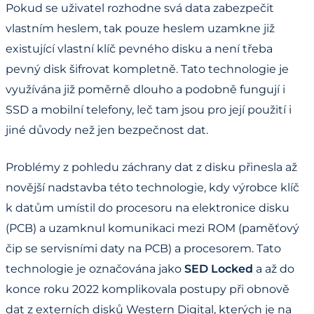
Pokud se uživatel rozhodne svá data zabezpečit
vlastním heslem, tak pouze heslem uzamkne již
existující vlastní klíč pevného disku a není třeba
pevný disk šifrovat kompletně. Tato technologie je
využívána již poměrně dlouho a podobně fungují i
SSD a mobilní telefony, leč tam jsou pro její použití i
jiné důvody než jen bezpečnost dat.
Problémy z pohledu záchrany dat z disku přinesla až
novější nadstavba této technologie, kdy výrobce klíč
k datům umístil do procesoru na elektronice disku
(PCB) a uzamknul komunikaci mezi ROM (paměťový
čip se servisními daty na PCB) a procesorem. Tato
technologie je označována jako
SED Locked
a až do
konce roku 2022 komplikovala postupy při obnově
dat z externích disků Western Digital, kterých je na