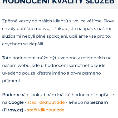
HODNOCENÍ KVALITY SLUŽEB
Zpětné vazby od našich klientů si velice vážíme. Slova
chvály potěší a motivují. Pokud jste naopak s našimi
službami nebyli plně spokojeni, uděláme vše pro to,
abychom se zlepšili.
Toto hodnocení může být uvedeno v referencích na
našem webu, kde u hodnocení samotného bude
uvedeno pouze křestní jméno a první písmeno
příjmení.
Budeme rádi, pokud nám krátké hodnocení napíšete
na
Google -
stačí kliknout zde
- a/nebo na
Seznam
(Firmy.cz) -
stačí kliknout zde
.