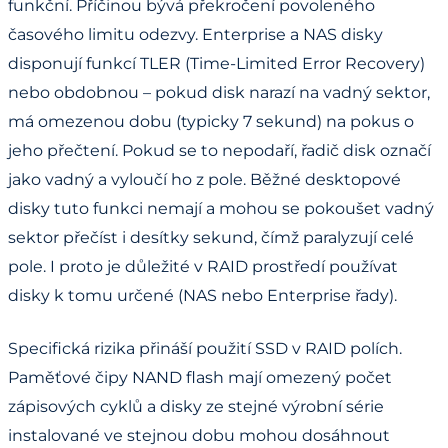
funkční. Příčinou bývá překročení povoleného
časového limitu odezvy. Enterprise a NAS disky
disponují funkcí TLER (Time-Limited Error Recovery)
nebo obdobnou – pokud disk narazí na vadný sektor,
má omezenou dobu (typicky 7 sekund) na pokus o
jeho přečtení. Pokud se to nepodaří, řadič disk označí
jako vadný a vyloučí ho z pole. Běžné desktopové
disky tuto funkci nemají a mohou se pokoušet vadný
sektor přečíst i desítky sekund, čímž paralyzují celé
pole. I proto je důležité v RAID prostředí používat
disky k tomu určené (NAS nebo Enterprise řady).
Specifická rizika přináší použití SSD v RAID polích.
Paměťové čipy NAND flash mají omezený počet
zápisových cyklů a disky ze stejné výrobní série
instalované ve stejnou dobu mohou dosáhnout