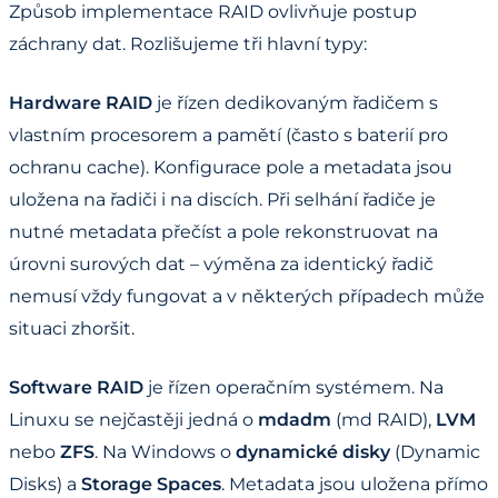
Způsob implementace RAID ovlivňuje postup
záchrany dat. Rozlišujeme tři hlavní typy:
Hardware RAID
je řízen dedikovaným řadičem s
vlastním procesorem a pamětí (často s baterií pro
ochranu cache). Konfigurace pole a metadata jsou
uložena na řadiči i na discích. Při selhání řadiče je
nutné metadata přečíst a pole rekonstruovat na
úrovni surových dat – výměna za identický řadič
nemusí vždy fungovat a v některých případech může
situaci zhoršit.
Software RAID
je řízen operačním systémem. Na
Linuxu se nejčastěji jedná o
mdadm
(md RAID),
LVM
nebo
ZFS
. Na Windows o
dynamické disky
(Dynamic
Disks) a
Storage Spaces
. Metadata jsou uložena přímo