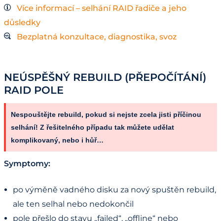
Více informací – selhání RAID řadiče a jeho
důsledky
Bezplatná konzultace, diagnostika, svoz
NEÚSPĚŠNÝ REBUILD (PŘEPOČÍTÁNÍ)
RAID POLE
Nespouštějte rebuild, pokud si nejste zcela jisti příčinou
selhání! Z řešitelného případu tak můžete udělat
komplikovaný, nebo i hůř…
Symptomy:
po výměně vadného disku za nový spuštěn rebuild,
ale ten selhal nebo nedokončil
pole přešlo do stavu „failed“, „offline“ nebo