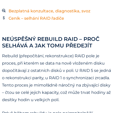
Bezplatná konzultace, diagnostika, svoz
Ceník – selhání RAID řadiče
NEÚSPĚŠNÝ REBUILD RAID – PROČ
SELHÁVÁ A JAK TOMU PŘEDEJÍT
Rebuild (přepočítání, rekonstrukce) RAID pole je
proces, při kterém se data na nově vloženém disku
dopočítávají z ostatních disků v poli. U RAID 5 se jedná
o rekonstrukci parity, u RAID 1 o synchronizaci zrcadla.
Tento proces je mimořádně náročný na zbývající disky
– čtou se celé jejich kapacity, což může trvat hodiny až
desítky hodin u velkých polí.