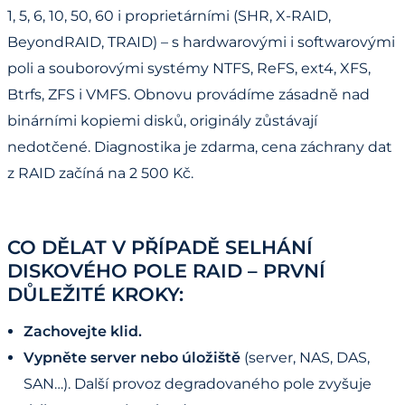
1, 5, 6, 10, 50, 60 i proprietárními (SHR, X-RAID,
BeyondRAID, TRAID) – s hardwarovými i softwarovými
poli a souborovými systémy NTFS, ReFS, ext4, XFS,
Btrfs, ZFS i VMFS. Obnovu provádíme zásadně nad
binárními kopiemi disků, originály zůstávají
nedotčené. Diagnostika je zdarma, cena záchrany dat
z RAID začíná na 2 500 Kč.
CO DĚLAT V PŘÍPADĚ SELHÁNÍ
DISKOVÉHO POLE RAID – PRVNÍ
DŮLEŽITÉ KROKY:
Zachovejte klid.
Vypněte server nebo úložiště
(server, NAS, DAS,
SAN…). Další provoz degradovaného pole zvyšuje