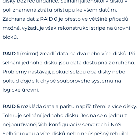
disky bez redundance. Selhání jakéhokoliv disku v
poli znamená ztrátu přístupu ke všem datům.
Záchrana dat z RAID 0 je přesto ve většině případů
možná, vyžaduje však rekonstrukci stripe na úrovni
bloků.
RAID 1
(mirror) zrcadlí data na dva nebo více disků. Při
selhání jednoho disku jsou data dostupná z druhého.
Problémy nastávají, pokud selžou oba disky nebo
pokud dojde k chybě souborového systému na
logické úrovni.
RAID 5
rozkládá data a paritu napříč třemi a více disky.
Toleruje selhání jednoho disku. Jedná se o jednu z
nejpoužívanějších konfigurací v serverech i NAS.
Selhání dvou a více disků nebo neúspěšný rebuild