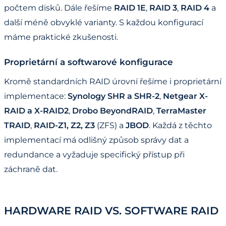
počtem disků. Dále řešíme
RAID 1E
,
RAID 3
,
RAID 4
a
další méně obvyklé varianty. S každou konfigurací
máme praktické zkušenosti.
Proprietární a softwarové konfigurace
Kromě standardních RAID úrovní řešíme i proprietární
implementace:
Synology SHR a SHR-2
,
Netgear X-
RAID a X-RAID2
,
Drobo BeyondRAID
,
TerraMaster
TRAID
,
RAID-Z1, Z2, Z3
(ZFS) a
JBOD
. Každá z těchto
implementací má odlišný způsob správy dat a
redundance a vyžaduje specifický přístup při
záchraně dat.
HARDWARE RAID VS. SOFTWARE RAID