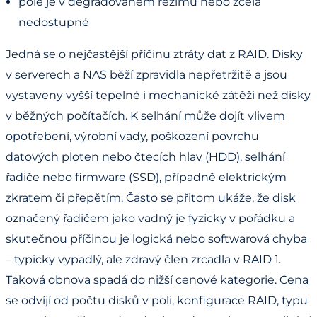
pole je v degradovaném režimu nebo zcela
nedostupné
Jedná se o nejčastější příčinu ztráty dat z RAID. Disky
v serverech a NAS běží zpravidla nepřetržitě a jsou
vystaveny vyšší tepelné i mechanické zátěži než disky
v běžných počítačích. K selhání může dojít vlivem
opotřebení, výrobní vady, poškození povrchu
datových ploten nebo čtecích hlav (HDD), selhání
řadiče nebo firmware (SSD), případně elektrickým
zkratem či přepětím. Často se přitom ukáže, že disk
označený řadičem jako vadný je fyzicky v pořádku a
skutečnou příčinou je logická nebo softwarová chyba
– typicky vypadlý, ale zdravý člen zrcadla v RAID 1.
Taková obnova spadá do nižší cenové kategorie. Cena
se odvíjí od počtu disků v poli, konfigurace RAID, typu