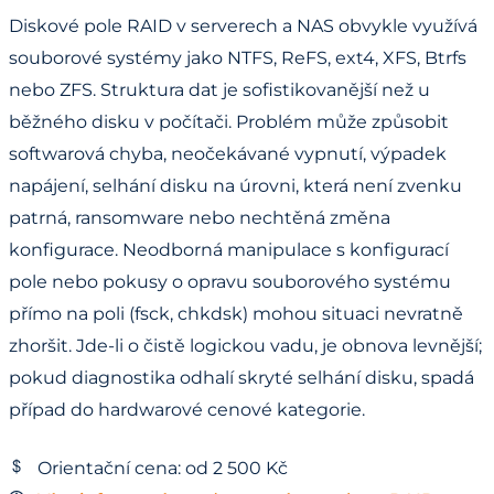
Diskové pole RAID v serverech a NAS obvykle využívá
souborové systémy jako NTFS, ReFS, ext4, XFS, Btrfs
nebo ZFS. Struktura dat je sofistikovanější než u
běžného disku v počítači. Problém může způsobit
softwarová chyba, neočekávané vypnutí, výpadek
napájení, selhání disku na úrovni, která není zvenku
patrná, ransomware nebo nechtěná změna
konfigurace. Neodborná manipulace s konfigurací
pole nebo pokusy o opravu souborového systému
přímo na poli (fsck, chkdsk) mohou situaci nevratně
zhoršit. Jde-li o čistě logickou vadu, je obnova levnější;
pokud diagnostika odhalí skryté selhání disku, spadá
případ do hardwarové cenové kategorie.
Orientační cena: od 2 500 Kč