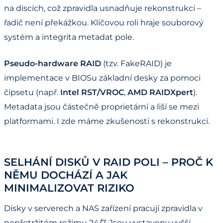
na discích, což zpravidla usnadňuje rekonstrukci –
řadič není překážkou. Klíčovou roli hraje souborový
systém a integrita metadat pole.
Pseudo-hardware RAID
(tzv. FakeRAID) je
implementace v BIOSu základní desky za pomoci
čipsetu (např.
Intel RST/VROC
,
AMD RAIDXpert
).
Metadata jsou částečně proprietární a liší se mezi
platformami. I zde máme zkušenosti s rekonstrukcí.
SELHÁNÍ DISKŮ V RAID POLI – PROČ K
NĚMU DOCHÁZÍ A JAK
MINIMALIZOVAT RIZIKO
Disky v serverech a NAS zařízení pracují zpravidla v
nepřetržitém režimu 24/7. Jsou vystaveny vyšší