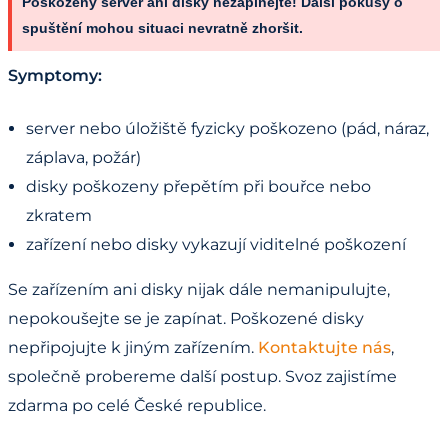
Poškozený server ani disky nezapínejte! Další pokusy o
spuštění mohou situaci nevratně zhoršit.
Symptomy:
server nebo úložiště fyzicky poškozeno (pád, náraz,
záplava, požár)
disky poškozeny přepětím při bouřce nebo
zkratem
zařízení nebo disky vykazují viditelné poškození
Se zařízením ani disky nijak dále nemanipulujte,
nepokoušejte se je zapínat. Poškozené disky
nepřipojujte k jiným zařízením.
Kontaktujte nás
,
společně probereme další postup. Svoz zajistíme
zdarma po celé České republice.