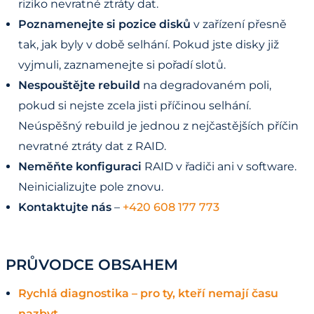
riziko nevratné ztráty dat.
Poznamenejte si pozice disků
v zařízení přesně
tak, jak byly v době selhání. Pokud jste disky již
vyjmuli, zaznamenejte si pořadí slotů.
Nespouštějte rebuild
na degradovaném poli,
pokud si nejste zcela jisti příčinou selhání.
Neúspěšný rebuild je jednou z nejčastějších příčin
nevratné ztráty dat z RAID.
Neměňte konfiguraci
RAID v řadiči ani v software.
Neinicializujte pole znovu.
Kontaktujte nás
–
+420 608 177 773
PRŮVODCE OBSAHEM
Rychlá diagnostika – pro ty, kteří nemají času
nazbyt