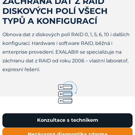
ZÁCHRANA DAT Z RAID
DISKOVÝCH POLÍ VŠECH
TYPŮ A KONFIGURACÍ
Obnova dat z diskových polí RAID 0, 1, 5, 6, 10 i dalších
konfigurací. Hardware i software RAID, běžná i
enterprise provedení. EXALAB® se specializuje na
záchranu dat z RAID od roku 2006 – vlastní laboratoř,
expresní řešení.
Konzultace s technikem
Nezávazná diagnostika zdarma