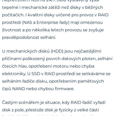
tepelné i mechanické zátěži než disky v běžných
počítačích. I kvalitní disky určené pro provoz v RAID
prostředí (NAS a Enterprise řady) mají omezenou
životnost a po několika letech provozu se zvyšuje
pravděpodobnost selhání.
U mechanických disků (HDD) jsou nejčastějšími
příčinami poškozený povrch datových ploten, selhání
čtecích hlav, opotřebení motoru nebo chyba
elektroniky. U SSD v RAID prostředí se setkáváme se
selháním řadiče disku, opotřebením paměťových
čipů NAND nebo chybou firmware.
Častým scénářem je situace, kdy RAID řadič vyřadí
disk z pole, přestože disk je fyzicky z velké části