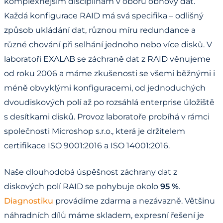
komplexnějším disciplínám v oboru obnovy dat.
Každá konfigurace RAID má svá specifika – odlišný
způsob ukládání dat, různou míru redundance a
různé chování při selhání jednoho nebo více disků. V
laboratoři EXALAB se záchraně dat z RAID věnujeme
od roku 2006 a máme zkušenosti se všemi běžnými i
méně obvyklými konfiguracemi, od jednoduchých
dvoudiskových polí až po rozsáhlá enterprise úložiště
s desítkami disků. Provoz laboratoře probíhá v rámci
společnosti Microshop s.r.o., která je držitelem
certifikace ISO 9001:2016 a ISO 14001:2016.
Naše dlouhodobá úspěšnost záchrany dat z
diskových polí RAID se pohybuje okolo
95 %
.
Diagnostiku
provádíme zdarma a nezávazně. Většinu
náhradních dílů máme skladem, expresní řešení je