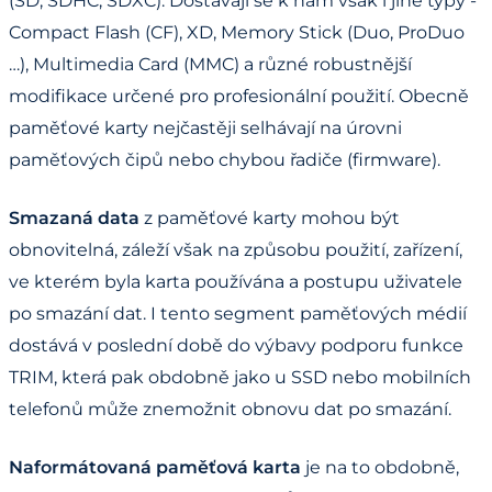
(SD, SDHC, SDXC). Dostávají se k nám však i jiné typy -
Compact Flash (CF), XD, Memory Stick (Duo, ProDuo
…), Multimedia Card (MMC) a různé robustnější
modifikace určené pro profesionální použití. Obecně
paměťové karty nejčastěji selhávají na úrovni
paměťových čipů nebo chybou řadiče (firmware).
Smazaná data
z paměťové karty mohou být
obnovitelná, záleží však na způsobu použití, zařízení,
ve kterém byla karta používána a postupu uživatele
po smazání dat. I tento segment paměťových médií
dostává v poslední době do výbavy podporu funkce
TRIM, která pak obdobně jako u SSD nebo mobilních
telefonů může znemožnit obnovu dat po smazání.
Naformátovaná paměťová karta
je na to obdobně,