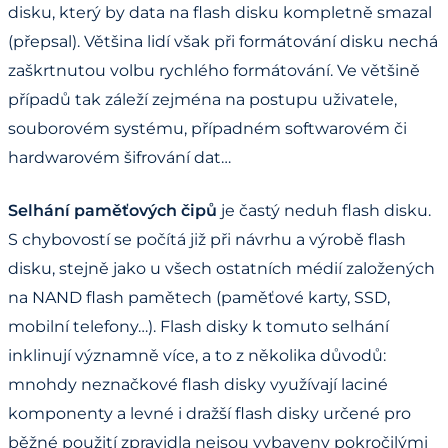
disku, který by data na flash disku kompletně smazal
(přepsal). Většina lidí však při formátování disku nechá
zaškrtnutou volbu rychlého formátování. Ve většině
případů tak záleží zejména na postupu uživatele,
souborovém systému, případném softwarovém či
hardwarovém šifrování dat…
Selhání paměťových čipů
je častý neduh flash disku.
S chybovostí se počítá již při návrhu a výrobě flash
disku, stejně jako u všech ostatních médií založených
na NAND flash pamětech (paměťové karty, SSD,
mobilní telefony…). Flash disky k tomuto selhání
inklinují významně více, a to z několika důvodů:
mnohdy neznačkové flash disky využívají laciné
komponenty a levné i dražší flash disky určené pro
běžné použití zpravidla nejsou vybaveny pokročilými