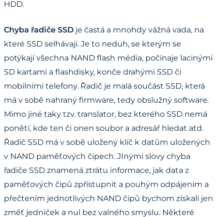
HDD.
Chyba řadiče SSD
je častá a mnohdy vážná vada, na
které SSD selhávají. Je to neduh, se kterým se
potýkají všechna NAND flash média, počínaje lacinými
SD kartami a flashdisky, konče drahými SSD či
mobilními telefony. Řadič je malá součást SSD, která
má v sobě nahraný firmware, tedy obslužný software.
Mimo jiné taky tzv. translator, bez kterého SSD nemá
ponětí, kde ten či onen soubor a adresář hledat atd.
Řadič SSD má v sobě uložený klíč k datům uložených
v NAND paměťových čipech. JInými slovy chyba
řadiče SSD znamená ztrátu informace, jak data z
paměťových čipů zpřístupnit a pouhým odpájením a
přečtením jednotlivých NAND čipů bychom získali jen
změť jedniček a nul bez valného smyslu. Některé