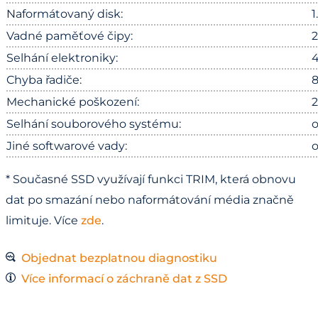
Naformátovaný disk:
1
Vadné paměťové čipy:
2
Selhání elektroniky:
4
Chyba řadiče:
8
Mechanické poškození:
2
Selhání souborového systému:
o
Jiné softwarové vady:
o
* Současné SSD využívají funkci TRIM, která obnovu
dat po smazání nebo naformátování média značně
limituje. Více
zde
.
Objednat bezplatnou diagnostiku
Více informací o záchraně dat z SSD