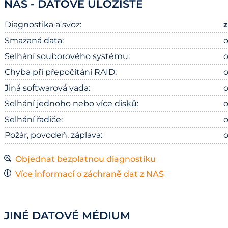
NAS - DATOVÉ ÚLOŽIŠTĚ
Diagnostika a svoz:
Smazaná data:
o
Selhání souborového systému:
o
Chyba při přepočítání RAID:
o
Jiná softwarová vada:
o
Selhání jednoho nebo více disků:
o
Selhání řadiče:
o
Požár, povodeň, záplava:
o
Objednat bezplatnou diagnostiku
Více informací o záchraně dat z NAS
JINÉ DATOVÉ MÉDIUM