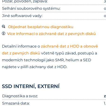
Požár, povodeň, záplava:
3
Selhání souborového systému:
o
Jiné softwarové vady:
o
Objednat bezplatnou diagnostiku
Více informací o záchraně dat z pevných disků
Detailní informace o
záchraně dat z HDD a obnově
dat z pevných disků
včetně typů závad, postupů a
moderních technologií jako SMR, helium a SED
najdete v pilíři záchrany dat z HDD.
SSD INTERNÍ, EXTERNÍ
Diagnostika a svoz:
Smazaná data:
1