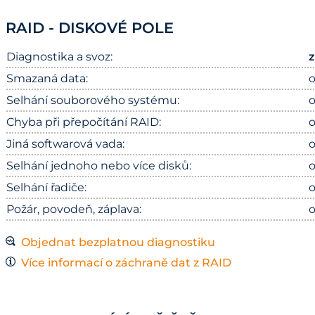
RAID - DISKOVÉ POLE
Diagnostika a svoz:
Smazaná data:
o
Selhání souborového systému:
o
Chyba při přepočítání RAID:
o
Jiná softwarová vada:
o
Selhání jednoho nebo více disků:
o
Selhání řadiče:
o
Požár, povodeň, záplava:
o
Objednat bezplatnou diagnostiku
Více informací o záchraně dat z RAID