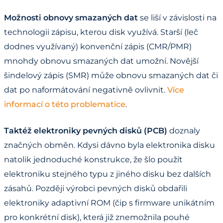
Možnosti obnovy smazaných dat
se liší v závislosti na
technologii zápisu, kterou disk využívá. Starší (leč
dodnes využívaný) konvenční zápis (CMR/PMR)
mnohdy obnovu smazaných dat umožní. Novější
šindelový zápis (SMR) může obnovu smazaných dat či
dat po naformátování negativně ovlivnit.
Více
informací o této problematice
.
Taktéž elektroniky pevných disků (PCB)
doznaly
značných obměn. Kdysi dávno byla elektronika disku
natolik jednoduché konstrukce, že šlo použít
elektroniku stejného typu z jiného disku bez dalších
zásahů. Později výrobci pevných disků obdařili
elektroniky adaptivní ROM (čip s firmware unikátním
pro konkrétní disk), která již znemožnila pouhé