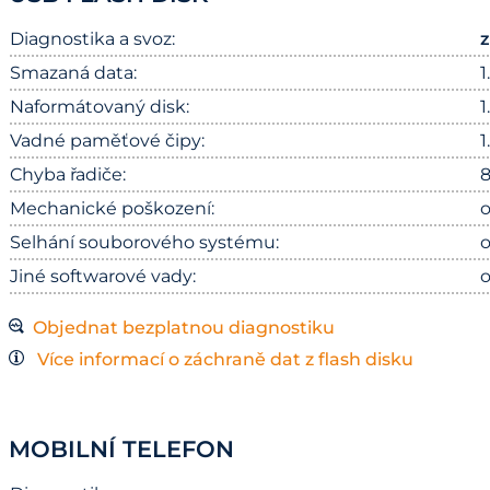
Diagnostika a svoz:
Smazaná data:
1
Naformátovaný disk:
1
Vadné paměťové čipy:
1
Chyba řadiče:
8
Mechanické poškození:
o
Selhání souborového systému:
o
Jiné softwarové vady:
o
Objednat bezplatnou diagnostiku
Více informací o záchraně dat z flash disku
MOBILNÍ TELEFON