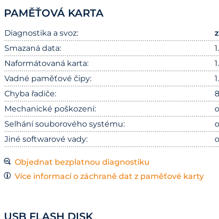
PAMĚŤOVÁ KARTA
Diagnostika a svoz:
Smazaná data:
1
Naformátovaná karta:
1
Vadné paměťové čipy:
1
Chyba řadiče:
8
Mechanické poškození:
o
Selhání souborového systému:
o
Jiné softwarové vady:
o
Objednat bezplatnou diagnostiku
Více informací o záchraně dat z paměťové karty
USB FLASH DISK