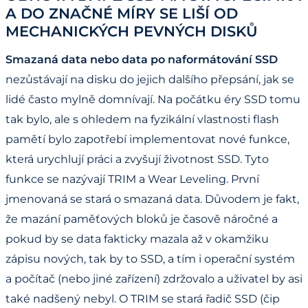
A DO ZNAČNÉ MÍRY SE LIŠÍ OD
MECHANICKÝCH PEVNÝCH DISKŮ
Smazaná data nebo data po naformátování SSD
nezůstávají na disku do jejich dalšího přepsání, jak se
lidé často mylně domnívají. Na počátku éry SSD tomu
tak bylo, ale s ohledem na fyzikální vlastnosti flash
pamětí bylo zapotřebí implementovat nové funkce,
která urychlují práci a zvyšují životnost SSD. Tyto
funkce se nazývají TRIM a Wear Leveling. První
jmenovaná se stará o smazaná data. Důvodem je fakt,
že mazání paměťových bloků je časově náročné a
pokud by se data fakticky mazala až v okamžiku
zápisu nových, tak by to SSD, a tím i operační systém
a počítač (nebo jiné zařízení) zdržovalo a uživatel by asi
také nadšený nebyl. O TRIM se stará řadič SSD (čip