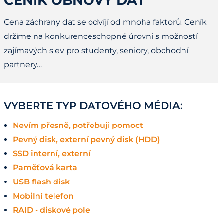
CENÍK OBNOVY DAT
Cena záchrany dat se odvíjí od mnoha faktorů. Ceník
držíme na konkurenceschopné úrovni s možností
zajímavých slev pro studenty, seniory, obchodní
partnery…
VYBERTE TYP DATOVÉHO MÉDIA:
Nevím přesně, potřebuji pomoct
Pevný disk, externí pevný disk (HDD)
SSD interní, externí
Paměťová karta
USB flash disk
Mobilní telefon
RAID - diskové pole