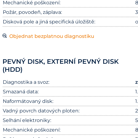
Mechanické poškození:
8
Požár, povodeň, záplava:
3
Disková pole a jiná specifická úložiště:
o
Objednat bezplatnou diagnostiku
PEVNÝ DISK, EXTERNÍ PEVNÝ DISK
(HDD)
Diagnostika a svoz:
Smazaná data:
1
Naformátovaný disk:
1
Vadný povrch datových ploten:
2
Selhání elektroniky:
5
Mechanické poškození:
8