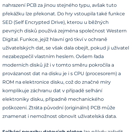
nahrazení PCB za jinou stejného typu, avšak tuto
překážku lze překonat. Do hry vstoupila také funkce
SED (Self Encrypted Drive), kterou u běžných
pevných disků používá zejména společnost Western
Digital. Funkce, jejíž hlavní gró tkví v ochraně
uživatelských dat, se však dala obejít, pokud ji uživatel
nezabezpečil vlastním heslem. Ovšem řada
moderních disků již i v tomto směru pokročila a
provázanost dat na disku je i s CPU (procesorem) a
ROM na elektronice disku, což do značné míry
komplikuje záchranu dat v případě selhání
elektroniky disku, případně mechanického
poškození. Ztráta původní (originální) PCB může
znamenat i nemožnost obnovit uživatelská data.
Selhání povrchu datových ploten
lze někdy zařadit