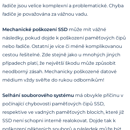
řadiče jsou velice komplexní a problematické. Chyba
řadiče je považována za vážnou vadu.
Mechanické poškození SSD
může mít vážné
následky, pokud dojde k poškození paměťových čipů
nebo řadiče. Ostatní je více či méně komplikovanou
cestou řešitelné. Zde stejně jako u mnohých jiných
případech platí, že největší škodu může způsobit
neodborný zásah. Mechanicky poškozené datové
médium vždy svěřte do rukou odborníkům!
Selhání souborového systému
má obvykle příčinu v
počínající chybovosti paměťových čipů SSD,
respektive ve vadných paměťových blocích, které již
SSD není schopni interně realokovat. Dojde tak k
poškození některých souborů a následek může být