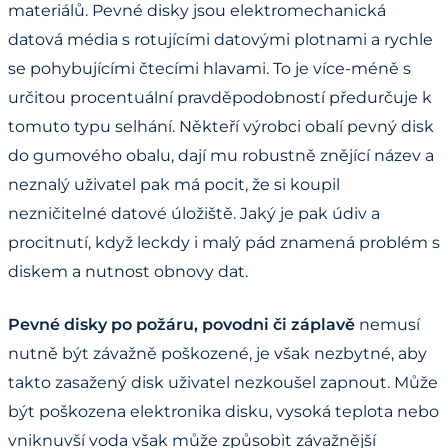
materiálů. Pevné disky jsou elektromechanická
datová média s rotujícími datovými plotnami a rychle
se pohybujícími čtecími hlavami. To je více-méně s
určitou procentuální pravděpodobností předurčuje k
tomuto typu selhání. Někteří výrobci obalí pevný disk
do gumového obalu, dají mu robustně znějící název a
neznalý uživatel pak má pocit, že si koupil
nezničitelné datové úložiště. Jaký je pak údiv a
procitnutí, když leckdy i malý pád znamená problém s
diskem a nutnost obnovy dat.
Pevné disky po požáru, povodni či záplavě
nemusí
nutně být závažně poškozené, je však nezbytné, aby
takto zasažený disk uživatel nezkoušel zapnout. Může
být poškozena elektronika disku, vysoká teplota nebo
vniknuvší voda však může způsobit závažnější