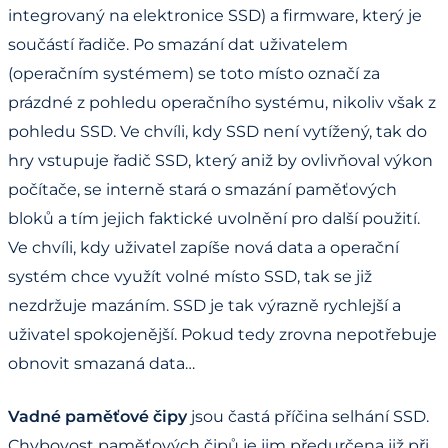
integrovaný na elektronice SSD) a firmware, který je
součástí řadiče. Po smazání dat uživatelem
(operačním systémem) se toto místo označí za
prázdné z pohledu operačního systému, nikoliv však z
pohledu SSD. Ve chvíli, kdy SSD není vytížený, tak do
hry vstupuje řadič SSD, který aniž by ovlivňoval výkon
počítače, se interně stará o smazání paměťových
bloků a tím jejich faktické uvolnění pro další použití.
Ve chvíli, kdy uživatel zapíše nová data a operační
systém chce využít volné místo SSD, tak se již
nezdržuje mazáním. SSD je tak výrazně rychlejší a
uživatel spokojenější. Pokud tedy zrovna nepotřebuje
obnovit smazaná data…
Vadné paměťové čipy
jsou častá příčina selhání SSD.
Chybovost paměťových čipů je jim předurčena již při