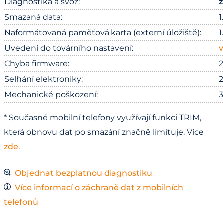
Diagnostika a svoz:
Smazaná data:
1
Naformátovaná paměťová karta (externí úložiště):
1
Uvedení do továrního nastavení:
v
Chyba firmware:
2
Selhání elektroniky:
2
Mechanické poškození:
3
* Současné mobilní telefony využívají funkci TRIM,
která obnovu dat po smazání značně limituje. Více
zde
.
Objednat bezplatnou diagnostiku
Více informací o záchraně dat z mobilních
telefonů