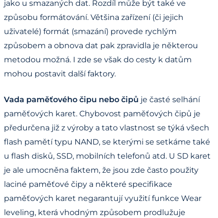
jako u smazaných dat. Rozdíl může být také ve
způsobu formátování. Většina zařízení (či jejich
uživatelé) formát (smazání) provede rychlým
způsobem a obnova dat pak zpravidla je některou
metodou možná. I zde se však do cesty k datům
mohou postavit další faktory.
Vada paměťového čipu nebo čipů
je časté selhání
paměťových karet. Chybovost paměťových čipů je
předurčena již z výroby a tato vlastnost se týká všech
flash pamětí typu NAND, se kterými se setkáme také
u flash disků, SSD, mobilních telefonů atd. U SD karet
je ale umocněna faktem, že jsou zde často použity
laciné paměťové čipy a některé specifikace
paměťových karet negarantují využití funkce Wear
leveling, která vhodným způsobem prodlužuje