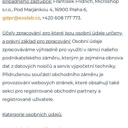
případného zástupce:
František Fridrich, Microshop
s.r.o., Pod Marjánkou 4, 16900 Praha 6,
gdpr@exalab.cz
, +420 608 177 773.
Účely zpracování, pro které jsou osobní údaje určeny,
a právní základ pro zpracování:
Osobní údaje
zpracováváme výhradně pro využití v rámci našeho
podnikatelského záměru, kterým je zejména obnova
dat z datových nosičů a servis výpočetní techniky.
Přidruženou součástí obchodního záměru je
provozování webových stránek, které obsahují také
sekci pro registrované obchodní partnery a
registrované uživatele.
Kategorie osobních údajů: