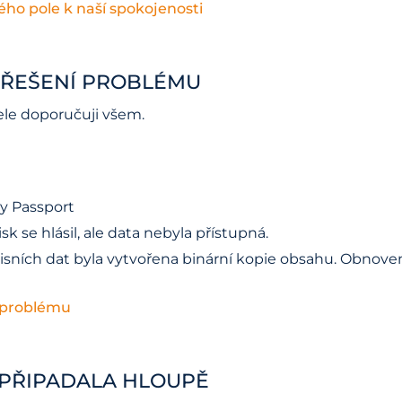
ho pole k naší spokojenosti
K ŘEŠENÍ PROBLÉMU
řele doporučuji všem.
y Passport
isk se hlásil, ale data nebyla přístupná.
visních dat byla vytvořena binární kopie obsahu. Obnoven
í problému
NEPŘIPADALA HLOUPĚ