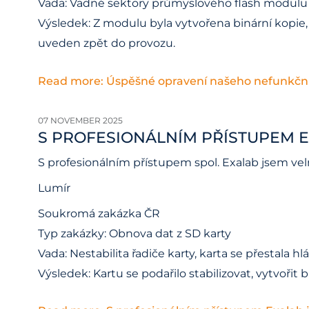
Vada: Vadné sektory průmyslového flash modulu
Výsledek: Z modulu byla vytvořena binární kopie
uveden zpět do provozu.
Read more: Úspěšné opravení našeho nefunkčn
07 NOVEMBER 2025
S PROFESIONÁLNÍM PŘÍSTUPEM 
S profesionálním přístupem spol. Exalab jsem ve
Lumír
Soukromá zakázka ČR
Typ zakázky: Obnova dat z SD karty
Vada: Nestabilita řadiče karty, karta se přestala hl
Výsledek: Kartu se podařilo stabilizovat, vytvoři