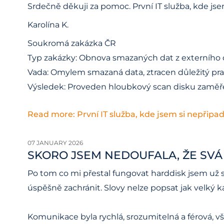
Srdečně děkuji za pomoc. První IT služba, kde js
Karolína K.
Soukromá zakázka ČR
Typ zakázky: Obnova smazaných dat z externího 
Vada: Omylem smazaná data, ztracen důležitý p
Výsledek: Proveden hloubkový scan disku zaměře
Read more: První IT služba, kde jsem si nepřipa
07 JANUARY 2026
SKORO JSEM NEDOUFALA, ŽE SVÁ
Po tom co mi přestal fungovat harddisk jsem už sk
úspěšně zachránit. Slovy nelze popsat jak velký k
Komunikace byla rychlá, srozumitelná a férová, v