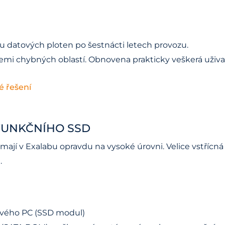
u datových ploten po šestnácti letech provozu.
emi chybných oblastí. Obnovena prakticky veškerá uživa
é řešení
FUNKČNÍHO SSD
T mají v Exalabu opravdu na vysoké úrovni. Velice vstříc
.
ového PC (SSD modul)