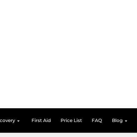
ecovery
First Aid
Price List
FAQ
Blog