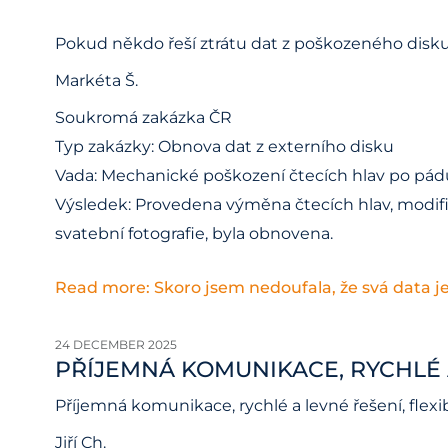
Pokud někdo řeší ztrátu dat z poškozeného disk
Markéta Š.
Soukromá zakázka ČR
Typ zakázky: Obnova dat z externího disku
Vada: Mechanické poškození čtecích hlav po pádu
Výsledek: Provedena výměna čtecích hlav, modifik
svatební fotografie, byla obnovena.
Read more: Skoro jsem nedoufala, že svá data j
24 DECEMBER 2025
PŘÍJEMNÁ KOMUNIKACE, RYCHLÉ 
Příjemná komunikace, rychlé a levné řešení, flexib
Jiří Ch.