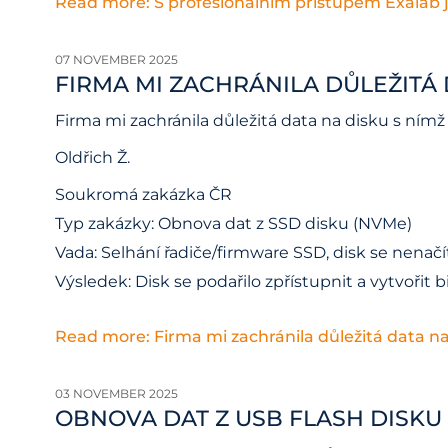
Read more: S profesionálním přístupem Exalab 
07 NOVEMBER 2025
FIRMA MI ZACHRÁNILA DŮLEŽITÁ
Firma mi zachránila důležitá data na disku s ní
Oldřich Ž.
Soukromá zakázka ČR
Typ zakázky: Obnova dat z SSD disku (NVMe)
Vada: Selhání řadiče/firmware SSD, disk se nenač
Výsledek: Disk se podařilo zpřístupnit a vytvoři
Read more: Firma mi zachránila důležitá data n
03 NOVEMBER 2025
OBNOVA DAT Z USB FLASH DISK