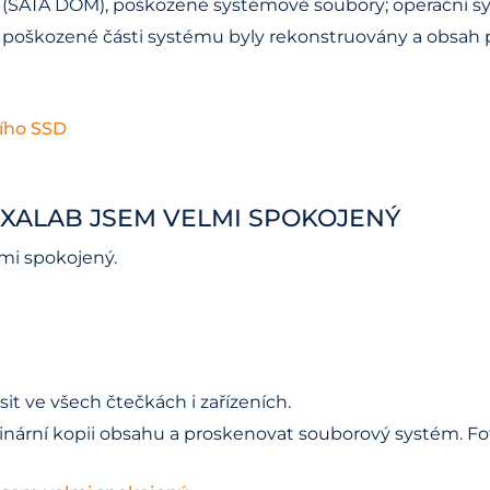
 (SATA DOM), poškozené systémové soubory; operační s
, poškozené části systému byly rekonstruovány a obsah
ího SSD
EXALAB JSEM VELMI SPOKOJENÝ
lmi spokojený.
ásit ve všech čtečkách i zařízeních.
t binární kopii obsahu a proskenovat souborový systém. F