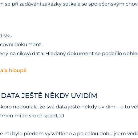
em se při zadávání zakázky setkala se společenským chov
disku
racovní dokument.
ný na cílová data. Hledaný dokument se podařilo dohled
dala hloupě
 DATA JEŠTĚ NĚKDY UVIDÍM
oro nedoufala, že svá data ještě někdy uvidím – o to vět
ámen mi ze srdce spadl. :D
še mi bylo předem vysvětleno a po celou dobu jsem věděla