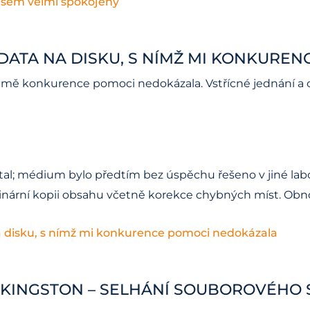
jsem velmi spokojený
 DATA NA DISKU, S NÍMŽ MI KONKURE
mž mě konkurence pomoci nedokázala. Vstřícné jednání a 
ítal; médium bylo předtím bez úspěchu řešeno v jiné labo
t binární kopii obsahu včetně korekce chybných míst. Obn
a disku, s nímž mi konkurence pomoci nedokázala
U KINGSTON – SELHÁNÍ SOUBOROVÉHO