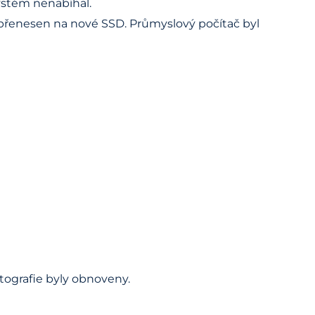
ystém nenabíhal.
 přenesen na nové SSD. Průmyslový počítač byl
otografie byly obnoveny.