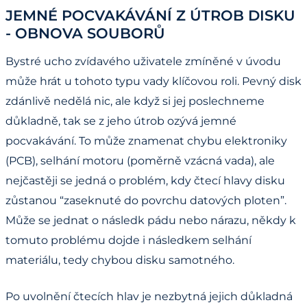
JEMNÉ POCVAKÁVÁNÍ Z ÚTROB DISKU
- OBNOVA SOUBORŮ
Bystré ucho zvídavého uživatele zmíněné v úvodu
může hrát u tohoto typu vady klíčovou roli. Pevný disk
zdánlivě nedělá nic, ale když si jej poslechneme
důkladně, tak se z jeho útrob ozývá jemné
pocvakávání. To může znamenat chybu elektroniky
(PCB), selhání motoru (poměrně vzácná vada), ale
nejčastěji se jedná o problém, kdy čtecí hlavy disku
zůstanou “zaseknuté do povrchu datových ploten”.
Může se jednat o následk pádu nebo nárazu, někdy k
tomuto problému dojde i následkem selhání
materiálu, tedy chybou disku samotného.
Po uvolnění čtecích hlav je nezbytná jejich důkladná