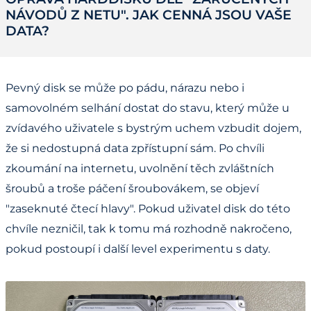
NÁVODŮ Z NETU". JAK CENNÁ JSOU VAŠE
DATA?
Pevný disk se může po pádu, nárazu nebo i
samovolném selhání dostat do stavu, který může u
zvídavého uživatele s bystrým uchem vzbudit dojem,
že si nedostupná data zpřístupní sám. Po chvíli
zkoumání na internetu, uvolnění těch zvláštních
šroubů a troše páčení šroubovákem, se objeví
"zaseknuté čtecí hlavy". Pokud uživatel disk do této
chvíle nezničil, tak k tomu má rozhodně nakročeno,
pokud postoupí i další level experimentu s daty.