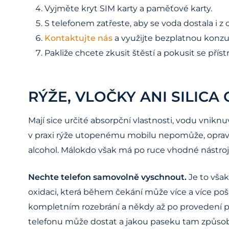
Vyjměte kryt SIM karty a paměťové karty.
S telefonem zatřeste, aby se voda dostala i z 
Kontaktujte nás
a využijte bezplatnou konzul
Pakliže chcete zkusit štěstí a pokusit se příst
RÝŽE, VLOČKY ANI SILIC
Mají sice určité absorpční vlastnosti, vodu vnik
v praxi rýže utopenému mobilu nepomůže, oprava
alcohol. Málokdo však má po ruce vhodné nástroje 
Nechte telefon samovolně vyschnout.
Je to však
oxidaci, která během čekání může více a více poško
kompletním rozebrání a někdy až po provedení po
telefonu může dostat a jakou paseku tam způsobí