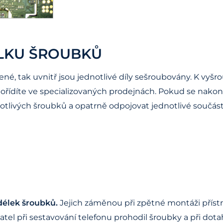
LKU ŠROUBKŮ
pené, tak uvnitř jsou jednotlivé díly sešroubovány. K vy
pořídíte ve specializovaných prodejnách. Pokud se nakon
tlivých šroubků a opatrně odpojovat jednotlivé součásti
délek šroubků.
Jejich záměnou při zpětné montáži přístr
ivatel při sestavování telefonu prohodil šroubky a při dot