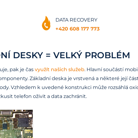
DATA RECOVERY
+420 608 177 773
NÍ DESKY = VELKÝ PROBLÉM
je, pak je čas
využít našich služeb
. Hlavní součástí mobi
omponenty. Základní deska je vrstvená a některé její čá
ody. Vzhledem k uvedené konstrukci může rozsáhlá oxid
usit telefon oživit a data zachránit.