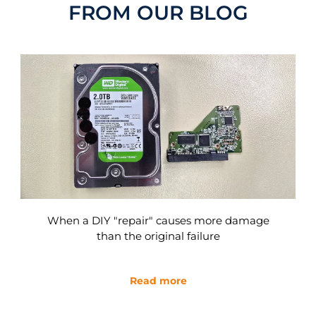
FROM OUR BLOG
Ransomware and Data Recovery – What
Actually Works and When It's Too Late
Read more