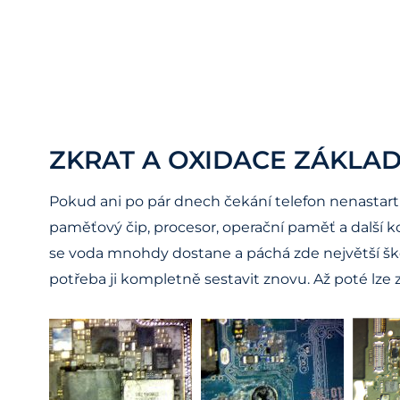
ZKRAT A OXIDACE ZÁKLAD
Pokud ani po pár dnech čekání telefon nenastartu
paměťový čip, procesor, operační paměť a další k
se voda mnohdy dostane a páchá zde největší šk
potřeba ji kompletně sestavit znovu. Až poté lze zk