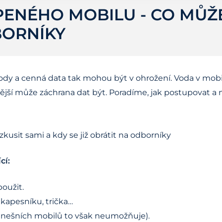
ENÉHO MOBILU - CO MŮŽE
BORNÍKY
o vody a cenná data tak mohou být v ohrožení. Voda v mo
ější může záchrana dat být. Poradíme, jak postupovat a 
cí:
oužit.
 kapesníku, trička…
 dnešních mobilů to však neumožňuje).