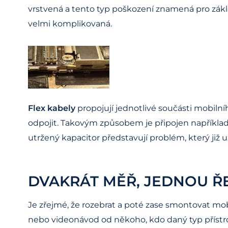
vrstvená a tento typ poškození znamená pro zákl
velmi komplikovaná.
Flex kabely
propojují jednotlivé součásti mobilní
odpojit. Takovým způsobem je připojen například
utržený kapacitor představují problém, který již u
DVAKRÁT MĚŘ, JEDNOU Ř
Je zřejmé, že rozebrat a poté zase smontovat mob
nebo videonávod od někoho, kdo daný typ přístroj