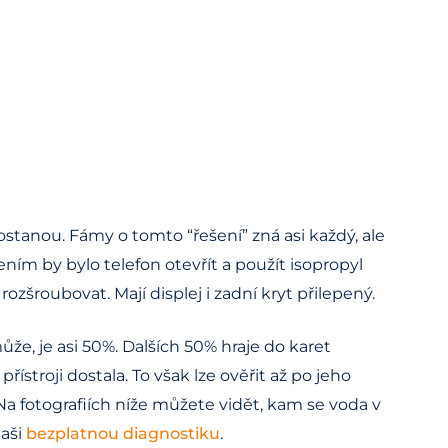
stanou. Fámy o tomto “řešení” zná asi každý, ale
m by bylo telefon otevřít a použít isopropyl
šroubovat. Mají displej i zadní kryt přilepený.
že, je asi 50%. Dalších 50% hraje do karet
ístroji dostala. To však lze ověřit až po jeho
a fotografiích níže můžete vidět, kam se voda v
naši
bezplatnou diagnostiku
.