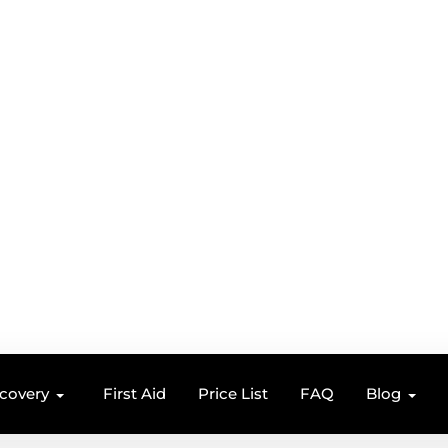
ecovery
First Aid
Price List
FAQ
Blog