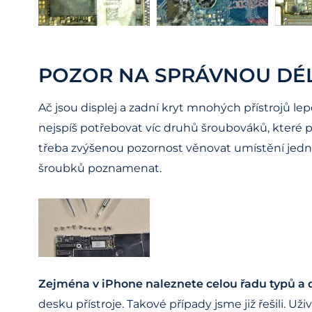
POZOR NA SPRÁVNOU DÉ
Ač jsou displej a zadní kryt mnohých přístrojů le
nejspíš potřebovat víc druhů šroubováků, které 
třeba zvýšenou pozornost věnovat umístění jedno
šroubků poznamenat.
Zejména v iPhone naleznete celou řadu typů a 
desku přístroje. Takové případy jsme již řešili. Už