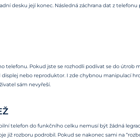
adní desku její konec. Následná záchrana dat z telefo
ho telefonu. Pokud jste se rozhodli podívat se do útrob
 displej nebo reproduktor. I zde chybnou manipulací hr
živatel sám nevyřeší.
EŽ
ilní telefon do funkčního celku nemusí být žádná legrac
e již rozboru podrobil. Pokud se nakonec sami na “rozb