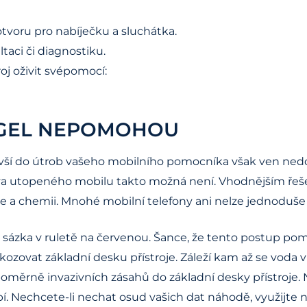
otvoru pro nabíječku a sluchátka.
taci či diagnostiku.
roj oživit svépomocí:
A GEL NEPOMOHOU
nuvší do útrob vašeho mobilního pomocníka však ven nedo
 utopeného mobilu takto možná není. Vhodnějším řešení
a chemii. Mnohé mobilní telefony ani nelze jednoduše roz
 sázka v ruletě na červenou. Šance, že tento postup pomů
zovat základní desku přístroje. Záleží kam až se voda v př
měrně invazivních zásahů do základní desky přístroje. N
. Nechcete-li nechat osud vašich dat náhodě, využijte 