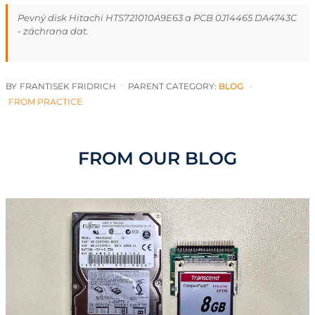
Pevný disk Hitachi HTS721010A9E63 a PCB 0J14465 DA4743C
- záchrana dat.
BY
FRANTISEK FRIDRICH
PARENT CATEGORY:
BLOG
FROM PRACTICE
FROM OUR BLOG