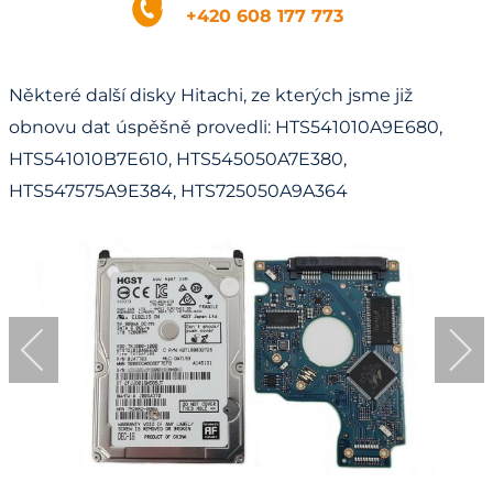
+420 608 177 773
Některé další disky Hitachi, ze kterých jsme již
obnovu dat úspěšně provedli: HTS541010A9E680,
HTS541010B7E610, HTS545050A7E380,
HTS547575A9E384, HTS725050A9A364