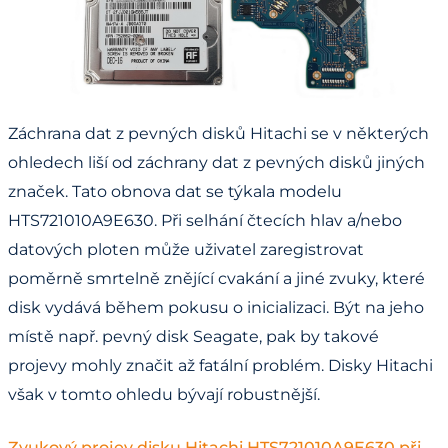
Záchrana dat z pevných disků Hitachi se v některých
ohledech liší od záchrany dat z pevných disků jiných
značek. Tato obnova dat se týkala modelu
HTS721010A9E630. Při selhání čtecích hlav a/nebo
datových ploten může uživatel zaregistrovat
poměrně smrtelně znějící cvakání a jiné zvuky, které
disk vydává během pokusu o inicializaci. Být na jeho
místě např. pevný disk Seagate, pak by takové
projevy mohly značit až fatální problém. Disky Hitachi
však v tomto ohledu bývají robustnější.
Zvukový projev disku Hitachi HTS721010A9E630 při