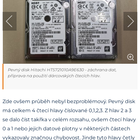
Pevný disk Hitachi HTS721010A9E630 - záchrana dat,
příprava na použití dárcovských čtecích hlav.
Zde ovšem průběh nebyl bezproblémový. Pevný disk
má celkem 4 čtecí hlavy číslované 0,1,2,3. Z hlav 2 a 3
se dalo číst takřka v celém rozsahu, ovšem čtecí hlavy
0 a 1 nebo jejich datové plotny v některých částech
vykazovaly značnou chybovost. Jinde tyto hlavy četly