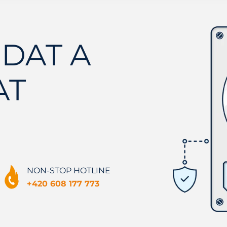
DAT A
AT
NON-STOP HOTLINE
+420 608 177 773