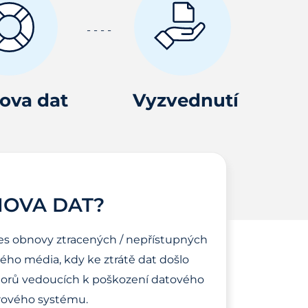
ova dat
Vyzvednutí
NOVA DAT?
es obnovy ztracených / nepřístupných
ho média, kdy ke ztrátě dat došlo
torů vedoucích k poškození datového
ového systému.