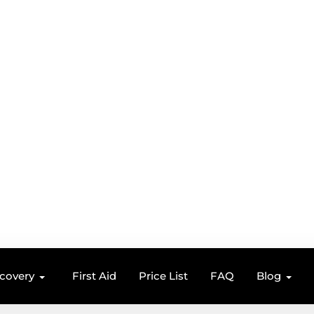
ecovery
First Aid
Price List
FAQ
Blog