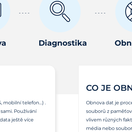
va
Diagnostika
Obn
CO JE OB
, mobilní telefon…) .
Obnova dat je proc
sami. Používání
souborů z paměťové
ata ještě více
vlivem různých fak
média nebo soubor