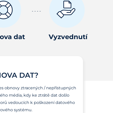
ova dat
Vyzvednutí
NOVA DAT?
es obnovy ztracených / nepřístupných
ho média, kdy ke ztrátě dat došlo
torů vedoucích k poškození datového
ového systému.