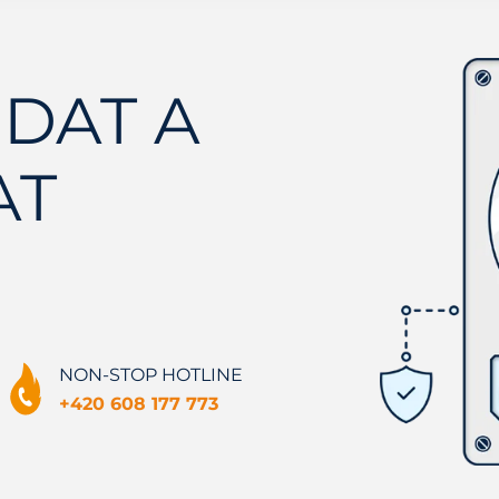
DAT A
AT
NON-STOP HOTLINE
+420 608 177 773