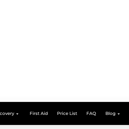
ecovery
First Aid
Price List
FAQ
Blog