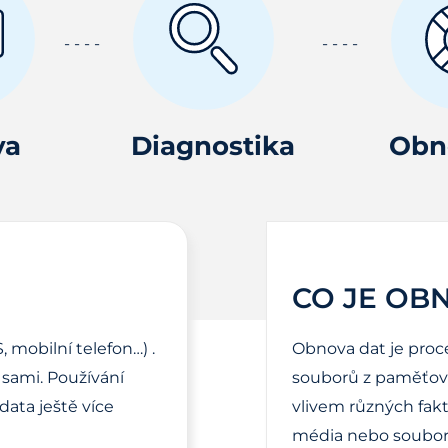
va
Diagnostika
Obn
CO JE OB
, mobilní telefon…) .
Obnova dat je proc
sami. Používání
souborů z paměťové
ata ještě více
vlivem různých fak
média nebo soubor