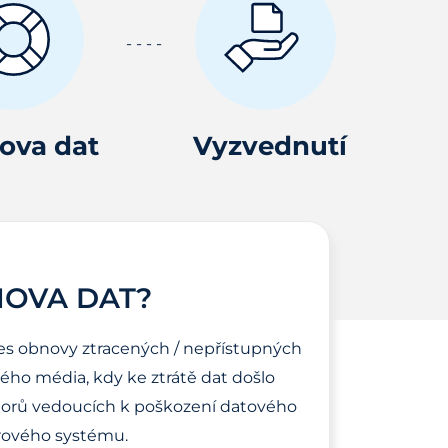
ova dat
Vyzvednutí
NOVA DAT?
es obnovy ztracených / nepřístupných
ho média, kdy ke ztrátě dat došlo
torů vedoucích k poškození datového
ového systému.