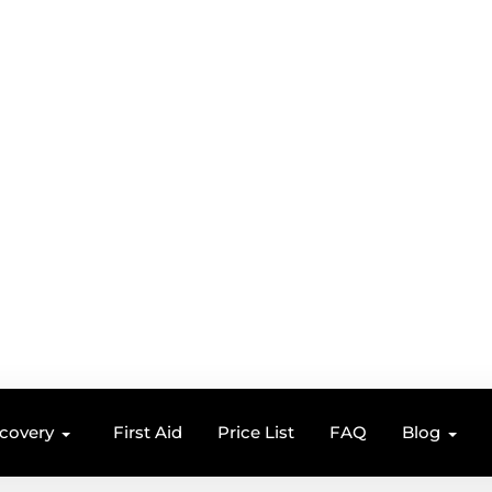
ecovery
First Aid
Price List
FAQ
Blog