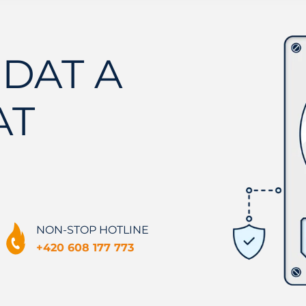
DAT A
AT
NON-STOP HOTLINE
+420 608 177 773