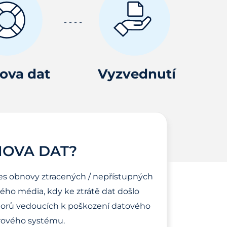
ova dat
Vyzvednutí
NOVA DAT?
es obnovy ztracených / nepřístupných
ho média, kdy ke ztrátě dat došlo
torů vedoucích k poškození datového
ového systému.