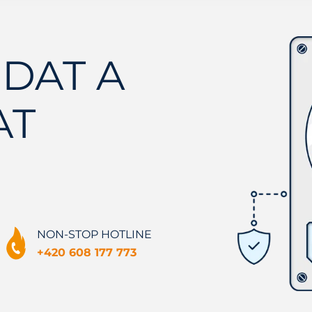
DAT A
AT
NON-STOP HOTLINE
+420 608 177 773