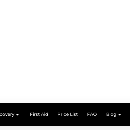
ecovery
First Aid
Price List
FAQ
Blog