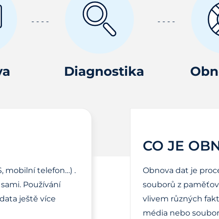
va
Diagnostika
Obn
CO JE OB
, mobilní telefon…) .
Obnova dat je proc
sami. Používání
souborů z paměťové
ata ještě více
vlivem různých fak
média nebo soubor