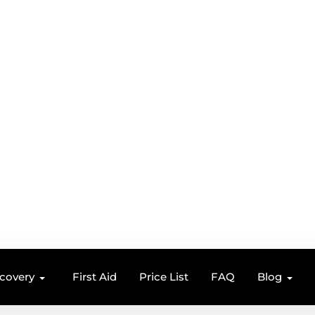
ecovery
First Aid
Price List
FAQ
Blog