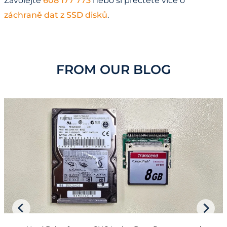
Zavolejte
608 177 773
nebo si přečtěte více o
záchraně dat z SSD disků
.
FROM OUR BLOG