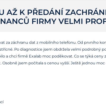
U AŽ K PŘEDÁNÍ ZACHRÁN
NANCŮ FIRMY VELMI PRO
t za záchranu dat z mobilního telefonu. Od prvního ko
vstřícné. Po diagnostice jsem obdržela velmi podrobný 
lo a chci firmě Exalab moc poděkovat. Co se týká ceny 
 Osobně jsem počítala s cenou vyšší. Ještě jednou moc 
cí