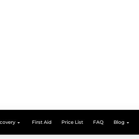
ecovery
First Aid
Price List
FAQ
Blog