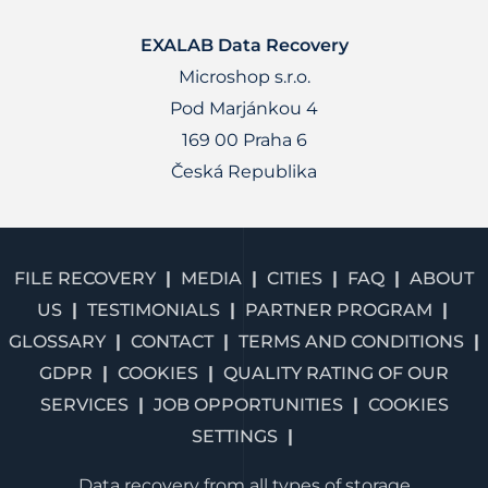
EXALAB Data Recovery
Microshop s.r.o.
Pod Marjánkou 4
169 00 Praha 6
Česká Republika
FILE RECOVERY
MEDIA
CITIES
FAQ
ABOUT
US
TESTIMONIALS
PARTNER PROGRAM
GLOSSARY
CONTACT
TERMS AND CONDITIONS
GDPR
COOKIES
QUALITY RATING OF OUR
SERVICES
JOB OPPORTUNITIES
COOKIES
SETTINGS
Data recovery from all types of storage