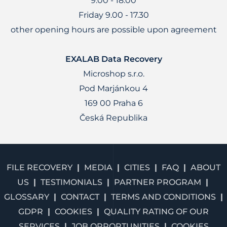
9.00 - 18.00
Friday 9.00 - 17.30
other opening hours are possible upon agreement
EXALAB Data Recovery
Microshop s.r.o.
Pod Marjánkou 4
169 00 Praha 6
Česká Republika
FILE RECOVERY
MEDIA
CITIES
FAQ
ABOUT
US
TESTIMONIALS
PARTNER PROGRAM
GLOSSARY
CONTACT
TERMS AND CONDITIONS
GDPR
COOKIES
QUALITY RATING OF OUR
SERVICES
JOB OPPORTUNITIES
COOKIES