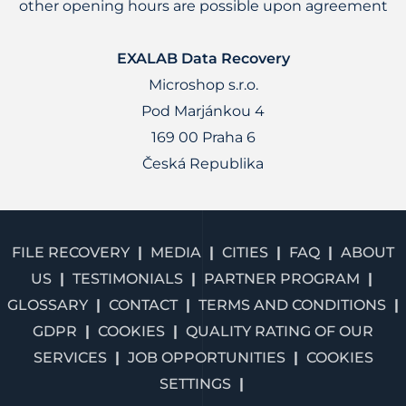
other opening hours are possible upon agreement
EXALAB Data Recovery
Microshop s.r.o.
Pod Marjánkou 4
169 00 Praha 6
Česká Republika
FILE RECOVERY
MEDIA
CITIES
FAQ
ABOUT
US
TESTIMONIALS
PARTNER PROGRAM
GLOSSARY
CONTACT
TERMS AND CONDITIONS
GDPR
COOKIES
QUALITY RATING OF OUR
SERVICES
JOB OPPORTUNITIES
COOKIES
SETTINGS