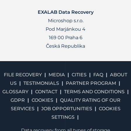
EXALAB Data Recovery
Microshop s.r.o.
Pod Marjánkou 4
169 00 Praha 6
Česká Republika
FILE RECOVERY
MEDIA
CITIES
FAQ
ABOUT
US
TESTIMONIALS
PARTNER PROGRAM
GLOSSARY
CONTACT
TERMS AND CONDITIONS
GDPR
COOKIES
QUALITY RATING OF OUR
SERVICES
JOB OPPORTUNITIES
COOKIES
SETTINGS
Data recovery from all types of storage