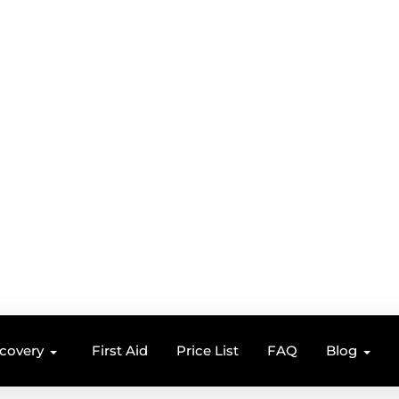
ecovery
First Aid
Price List
FAQ
Blog