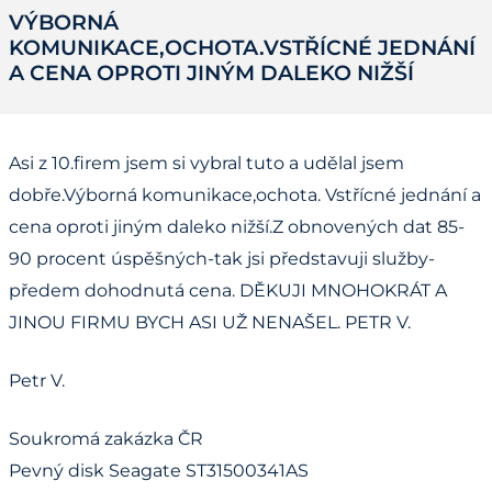
VÝBORNÁ
KOMUNIKACE,OCHOTA.VSTŘÍCNÉ JEDNÁNÍ
A CENA OPROTI JINÝM DALEKO NIŽŠÍ
Asi z 10.firem jsem si vybral tuto a udělal jsem
dobře.Výborná komunikace,ochota. Vstřícné jednání a
cena oproti jiným daleko nižší.Z obnovených dat 85-
90 procent úspěšných-tak jsi představuji služby-
předem dohodnutá cena. DĚKUJI MNOHOKRÁT A
JINOU FIRMU BYCH ASI UŽ NENAŠEL. PETR V.
Petr V.
Soukromá zakázka ČR
Pevný disk Seagate ST31500341AS