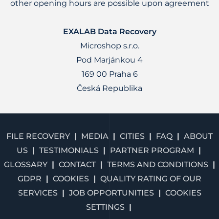
other opening hours are possible upon agreement
EXALAB Data Recovery
Microshop s.r.o.
Pod Marjánkou 4
169 00 Praha 6
Česká Republika
FILE RECOVERY
MEDIA
CITIES
FAQ
ABOUT
US
TESTIMONIALS
PARTNER PROGRAM
GLOSSARY
CONTACT
TERMS AND CONDITIONS
GDPR
COOKIES
QUALITY RATING OF OUR
SERVICES
JOB OPPORTUNITIES
COOKIES
SETTINGS