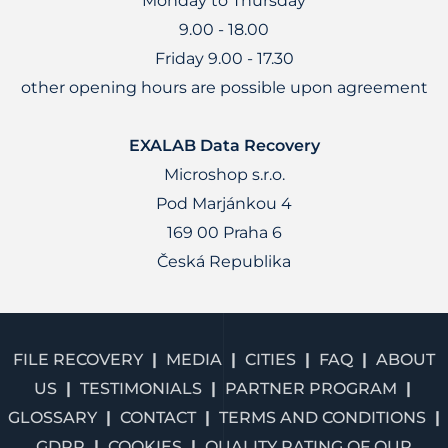
Monday to Thursday
9.00 - 18.00
Friday 9.00 - 17.30
other opening hours are possible upon agreement
EXALAB Data Recovery
Microshop s.r.o.
Pod Marjánkou 4
169 00 Praha 6
Česká Republika
FILE RECOVERY
MEDIA
CITIES
FAQ
ABOUT
US
TESTIMONIALS
PARTNER PROGRAM
GLOSSARY
CONTACT
TERMS AND CONDITIONS
GDPR
COOKIES
QUALITY RATING OF OUR