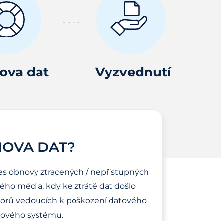
ova dat
Vyzvednutí
NOVA DAT?
es obnovy ztracených / nepřístupných
ho média, kdy ke ztrátě dat došlo
torů vedoucích k poškození datového
ového systému.