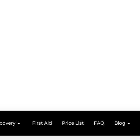
ecovery
First Aid
Price List
FAQ
Blog