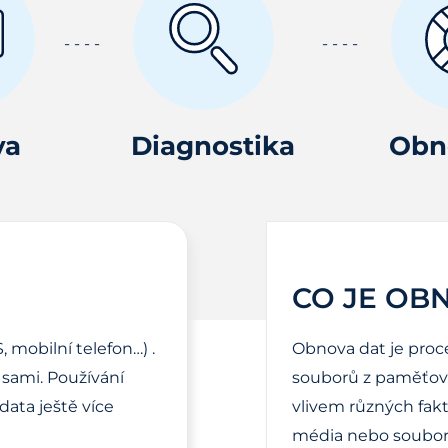
va
Diagnostika
Obn
CO JE OB
, mobilní telefon…) .
Obnova dat je proc
sami. Používání
souborů z paměťové
ata ještě více
vlivem různých fak
média nebo soubor