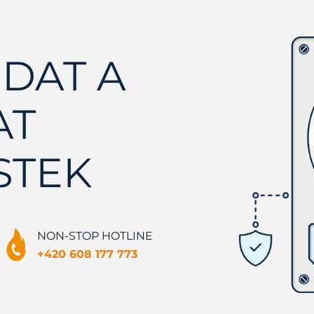
DAT A
AT
STEK
NON-STOP HOTLINE
+420 608 177 773