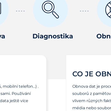
va
Diagnostika
Obn
CO JE OB
, mobilní telefon…) .
Obnova dat je proc
sami. Používání
souborů z paměťové
ata ještě více
vlivem různých fak
média nebo soubor