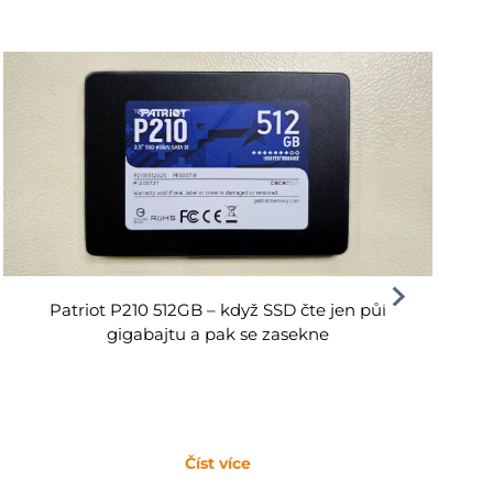
Patriot P210 512GB – když SSD čte jen půl
gigabajtu a pak se zasekne
Číst více