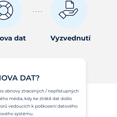
ova dat
Vyzvednutí
NOVA DAT?
es obnovy ztracených / nepřístupných
ho média, kdy ke ztrátě dat došlo
torů vedoucích k poškození datového
ového systému.