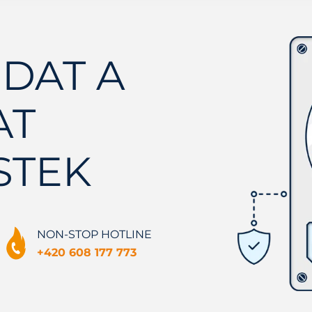
DAT A
AT
STEK
NON-STOP HOTLINE
+420 608 177 773