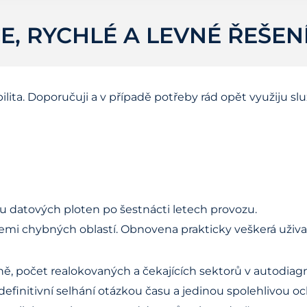
, RYCHLÉ A LEVNÉ ŘEŠEN
ilita. Doporučuji a v případě potřeby rád opět využiju slu
u datových ploten po šestnácti letech provozu.
emi chybných oblastí. Obnovena prakticky veškerá uživa
pně, počet realokovaných a čekajících sektorů v autodi
 definitivní selhání otázkou času a jedinou spolehlivou o