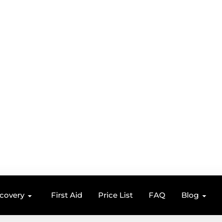
ecovery
First Aid
Price List
FAQ
Blog