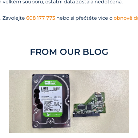
 velkém souboru, ostatní data zůstala nedotčena.
. Zavolejte
608 177 773
nebo si přečtěte více o
obnově da
FROM OUR BLOG