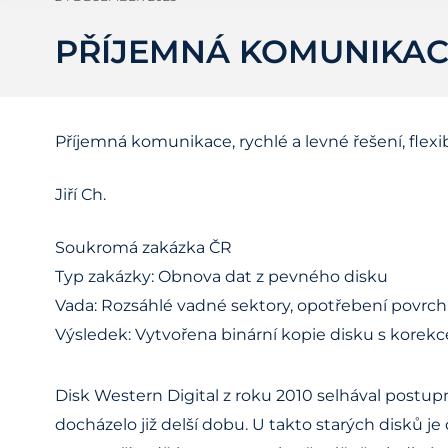
PŘÍJEMNÁ KOMUNIKACE
Příjemná komunikace, rychlé a levné řešení, flexib
Jiří Ch.
Soukromá zakázka ČR
Typ zakázky: Obnova dat z pevného disku
Vada: Rozsáhlé vadné sektory, opotřebení povrch
Výsledek: Vytvořena binární kopie disku s korekc
Disk Western Digital z roku 2010 selhával postu
docházelo již delší dobu. U takto starých disků je