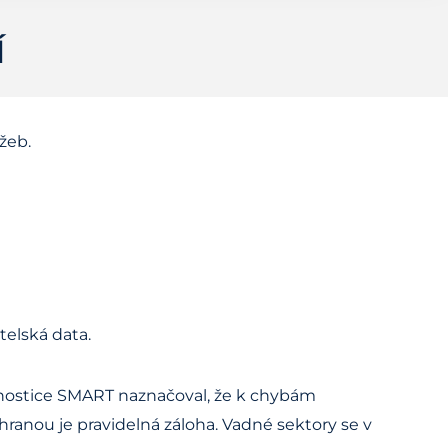
Í
žeb.
telská data.
agnostice SMART naznačoval, že k chybám
chranou je pravidelná záloha. Vadné sektory se v