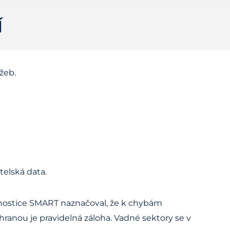
Í
žeb.
telská data.
agnostice SMART naznačoval, že k chybám
chranou je pravidelná záloha. Vadné sektory se v