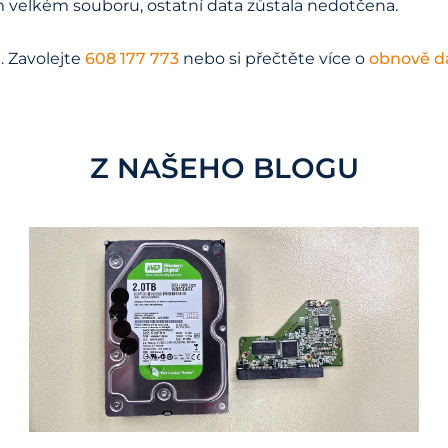
 velkém souboru, ostatní data zůstala nedotčena.
. Zavolejte
608 177 773
nebo si přečtěte více o
obnově da
Z NAŠEHO BLOGU