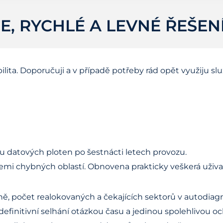
, RYCHLÉ A LEVNÉ ŘEŠEN
ilita. Doporučuji a v případě potřeby rád opět využiju slu
u datových ploten po šestnácti letech provozu.
emi chybných oblastí. Obnovena prakticky veškerá uživa
pně, počet realokovaných a čekajících sektorů v autodi
 definitivní selhání otázkou času a jedinou spolehlivou o