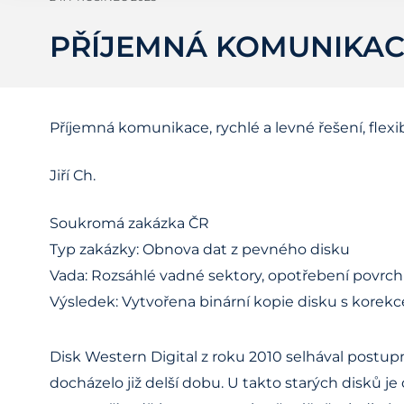
PŘÍJEMNÁ KOMUNIKACE
Příjemná komunikace, rychlé a levné řešení, flexib
Jiří Ch.
Soukromá zakázka ČR
Typ zakázky: Obnova dat z pevného disku
Vada: Rozsáhlé vadné sektory, opotřebení povrch
Výsledek: Vytvořena binární kopie disku s korekc
Disk Western Digital z roku 2010 selhával postu
docházelo již delší dobu. U takto starých disků je