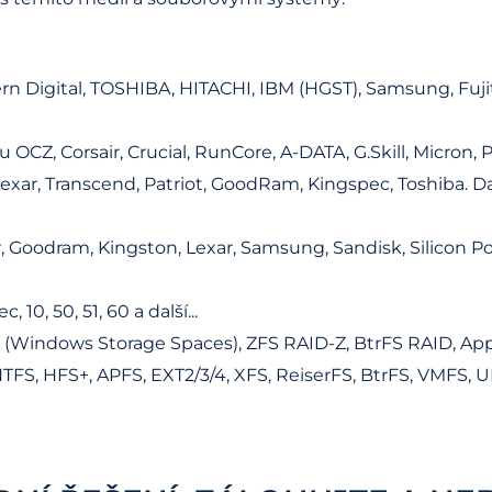
 Digital, TOSHIBA, HITACHI, IBM (HGST), Samsung, Fuj
Z, Corsair, Crucial, RunCore, A-DATA, G.Skill, Micron, P
Lexar, Transcend, Patriot, GoodRam, Kingspec, Toshiba.
, Goodram, Kingston, Lexar, Samsung, Sandisk, Silicon P
 10, 50, 51, 60 a další...
indows Storage Spaces), ZFS RAID-Z, BtrFS RAID, Appl
FS, HFS+, APFS, EXT2/3/4, XFS, ReiserFS, BtrFS, VMFS, U