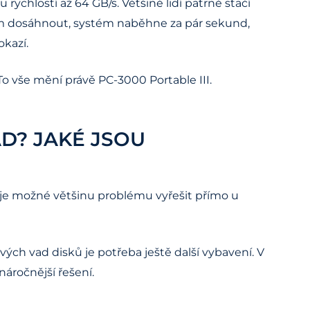
rychlostí až 64 GB/s. Většině lidí patrně stačí
bem dosáhnout, systém naběhne za pár sekund,
kazí.
o vše mění právě PC-3000 Portable III.
D? JAKÉ JSOU
e) je možné většinu problému vyřešit přímo u
ch vad disků je potřeba ještě další vybavení. V
áročnější řešení.