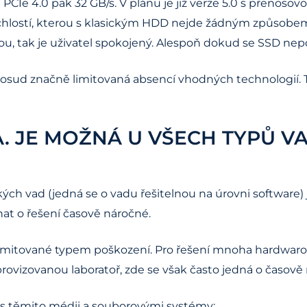
CIe 4.0 pak 32 GB/s. V plánu je již verze 5.0 s přenosovou 
í rychlostí, kterou s klasickým HDD nejde žádným způso
, tak je uživatel spokojený. Alespoň dokud se SSD nepo
osud značně limitovaná absencí vhodných technologií. T
. JE MOŽNÁ U VŠECH TYPŮ VA
ckých vad (jedná se o vadu řešitelnou na úrovni softwar
at o řešení časově náročné.
imitované typem poškození. Pro řešení mnoha hardwarový
ovizovanou laboratoř, zde se však často jedná o časově n
 s těmito médii a souborovými systémy: