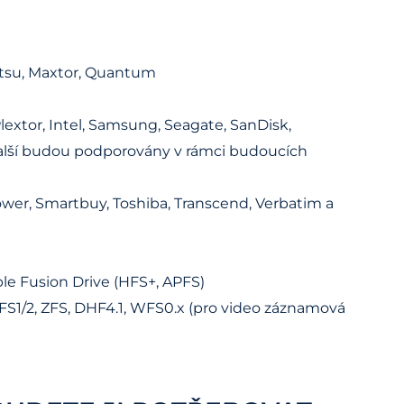
itsu, Maxtor, Quantum
lextor, Intel, Samsung, Seagate, SanDisk,
 Další budou podporovány v rámci budoucích
ower, Smartbuy, Toshiba, Transcend, Verbatim a
e Fusion Drive (HFS+, APFS)
FS1/2, ZFS, DHF4.1, WFS0.x (pro video záznamová