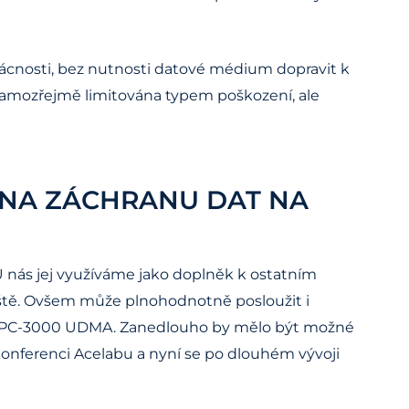
mácnosti, bez nutnosti datové médium dopravit k
je samozřejmě limitována typem poškození, ale
E NA ZÁCHRANU DAT NA
U nás jej využíváme jako doplněk k ostatním
iště. Ovšem může plnohodnotně posloužit i
s a PC-3000 UDMA. Zanedlouho by mělo být možné
é konferenci Acelabu a nyní se po dlouhém vývoji