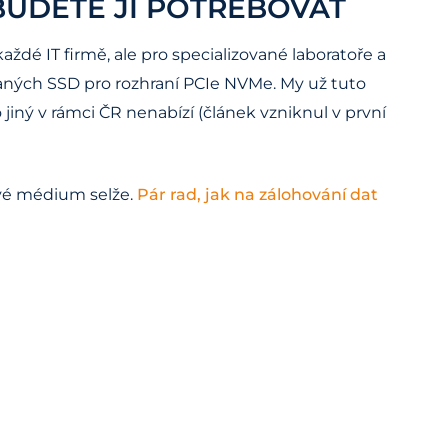
BUDETE JI POTŘEBOVAT
ždé IT firmě, ale pro specializované laboratoře a
vaných SSD pro rozhraní PCIe NVMe. My už tuto
ný v rámci ČR nenabízí (článek vzniknul v první
ové médium selže.
Pár rad, jak na zálohování dat