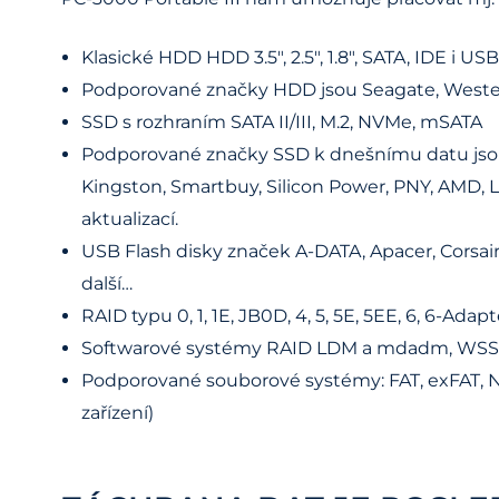
Klasické HDD HDD 3.5″, 2.5″, 1.8″, SATA, IDE i USB
Podporované značky HDD jsou Seagate, Western
SSD s rozhraním SATA II/III, M.2, NVMe, mSATA
Podporované značky SSD k dnešnímu datu jsou OC
Kingston, Smartbuy, Silicon Power, PNY, AMD, 
aktualizací.
USB Flash disky značek A-DATA, Apacer, Corsair
další…
RAID typu 0, 1, 1E, JB0D, 4, 5, 5E, 5EE, 6, 6-Adaptec,
Softwarové systémy RAID LDM a mdadm, WSS (W
Podporované souborové systémy: FAT, exFAT, NT
zařízení)