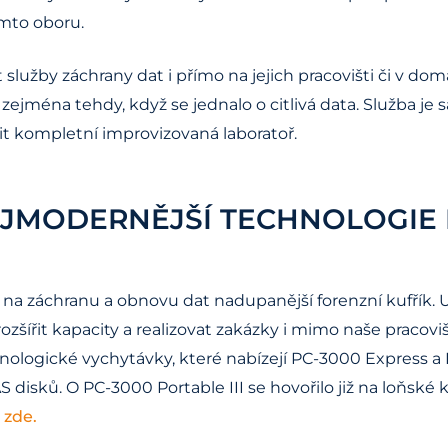
omto oboru.
užby záchrany dat i přímo na jejich pracovišti či v do
i zejména tehdy, když se jednalo o citlivá data. Služba 
dit kompletní improvizovaná laboratoř.
 NEJMODERNĚJŠÍ TECHNOLOGI
 na záchranu a obnovu dat nadupanější forenzní kufřík. 
šířit kapacity a realizovat zakázky i mimo naše pracov
chnologické vychytávky, které nabízejí PC-3000 Expres
AS disků. O PC-3000 Portable III se hovořilo již na loňsk
 zde.