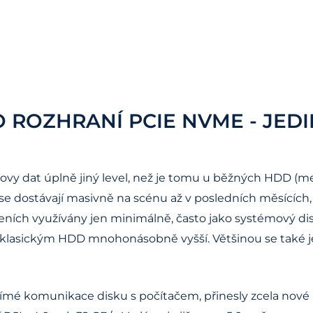
 ROZHRANÍ PCIE NVME - JEDI
ovy dat úplně jiný level, než je tomu u běžných HDD (m
se dostávají masivně na scénu až v posledních měsících
zeních využívány jen minimálně, často jako systémový dis
í s klasickým HDD mnohonásobně vyšší. Většinou se také 
římé komunikace disku s počítačem, přinesly zcela nové m