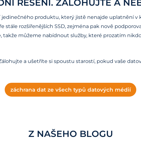
NÍ ŘEŠENÍ. ZÁLOHUJTE A NE
jedinečného produktu, který jistě nenajde uplatnění v ka
oře stále rozšířenějších SSD, zejména pak nově podporo
akže můžeme nabídnout služby, které prozatím nikdo ji
Zálohujte a ušetříte si spoustu starostí, pokud vaše dat
záchrana dat ze všech typů datových médií
Z NAŠEHO BLOGU