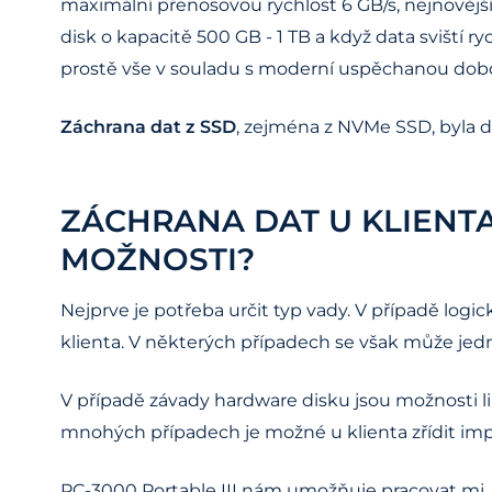
maximální přenosovou rychlost 6 GB/s, nejnovější P
disk o kapacitě 500 GB - 1 TB a když data svišt
prostě vše v souladu s moderní uspěchanou dobou
Záchrana dat z SSD
, zejména z NVMe SSD, byla d
ZÁCHRANA DAT U KLIENTA
MOŽNOSTI?
Nejprve je potřeba určit typ vady. V případě logi
klienta. V některých případech se však může jedn
V případě závady hardware disku jsou možnosti l
mnohých případech je možné u klienta zřídit impr
PC-3000 Portable III nám umožňuje pracovat mj.