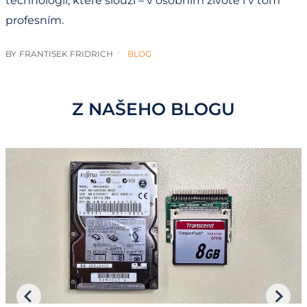
technologií, které slouží – v osobním životě i v tom
profesním.
BY
FRANTISEK FRIDRICH
BLOG
Z NAŠEHO BLOGU