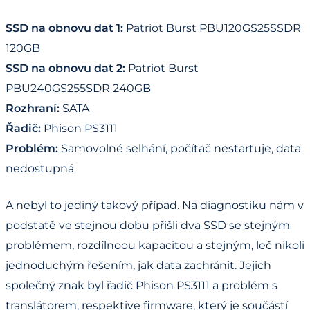
SSD na obnovu dat 1:
Patriot Burst PBU120GS25SSDR
120GB
SSD na obnovu dat 2:
Patriot Burst
PBU240GS255SDR 240GB
Rozhraní:
SATA
Řadič:
Phison PS3111
Problém:
Samovolné selhání, počítač nestartuje, data
nedostupná
A nebyl to jediný takový případ. Na diagnostiku nám v
podstatě ve stejnou dobu přišli dva SSD se stejným
problémem, rozdílnoou kapacitou a stejným, leč nikoli
jednoduchým řešením, jak data zachránit. Jejich
společný znak byl řadič Phison PS3111 a problém s
translátorem, respektive firmware, který je součástí