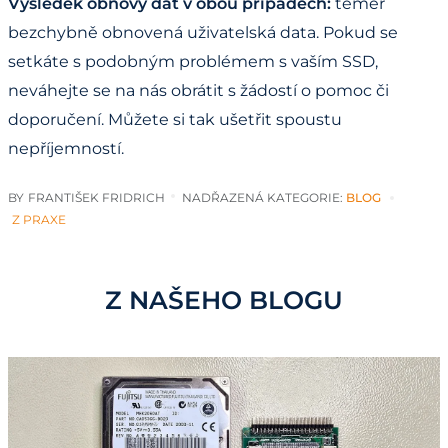
Výsledek obnovy dat v obou případech:
téměř
bezchybně obnovená uživatelská data. Pokud se
setkáte s podobným problémem s vaším SSD,
neváhejte se na nás obrátit s žádostí o pomoc či
doporučení. Můžete si tak ušetřit spoustu
nepříjemností.
BY
FRANTIŠEK FRIDRICH
NADŘAZENÁ KATEGORIE:
BLOG
Z PRAXE
Z NAŠEHO BLOGU