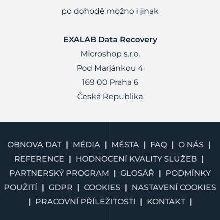
po dohodě možno i jinak
EXALAB Data Recovery
Microshop s.r.o.
Pod Marjánkou 4
169 00 Praha 6
Česká Republika
OBNOVA DAT
MÉDIA
MĚSTA
FAQ
O NÁS
REFERENCE
HODNOCENÍ KVALITY SLUŽEB
PARTNERSKÝ PROGRAM
GLOSÁŘ
PODMÍNKY
POUŽITÍ
GDPR
COOKIES
NASTAVENÍ COOKIES
PRACOVNÍ PŘÍLEŽITOSTI
KONTAKT