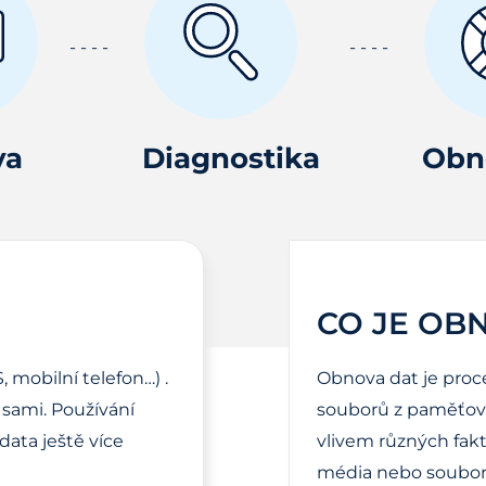
va
Diagnostika
Obn
CO JE OB
, mobilní telefon…) .
Obnova dat je proc
sami. Používání
souborů z paměťové
ata ještě více
vlivem různých fak
média nebo soubor