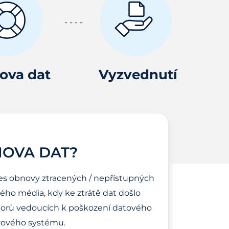
ova dat
Vyzvednutí
NOVA DAT?
es obnovy ztracených / nepřístupných
ho média, kdy ke ztrátě dat došlo
torů vedoucích k poškození datového
ového systému.