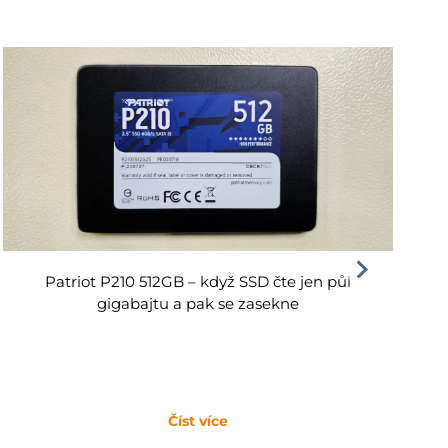
Patriot P210 512GB – když SSD čte jen půl
gigabajtu a pak se zasekne
Číst více