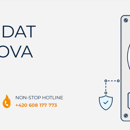
 DAT
OVA
NON-STOP HOTLINE
+420 608 177 773