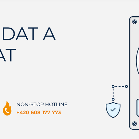
DAT A
AT
NON-STOP HOTLINE
+420 608 177 773