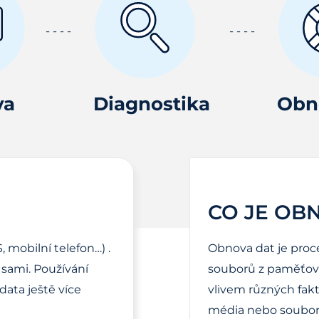
va
Diagnostika
Obn
CO JE OB
, mobilní telefon…) .
Obnova dat je proc
sami. Používání
souborů z paměťové
ata ještě více
vlivem různých fak
média nebo soubor