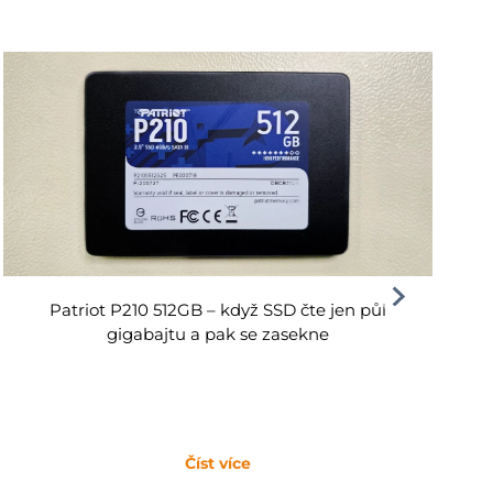
Patriot P210 512GB – když SSD čte jen půl
gigabajtu a pak se zasekne
Číst více