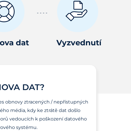
ova dat
Vyzvednutí
NOVA DAT?
es obnovy ztracených / nepřístupných
ho média, kdy ke ztrátě dat došlo
torů vedoucích k poškození datového
ového systému.