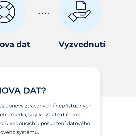
ova dat
Vyzvednutí
NOVA DAT?
es obnovy ztracených / nepřístupných
ho média, kdy ke ztrátě dat došlo
torů vedoucích k poškození datového
ového systému.