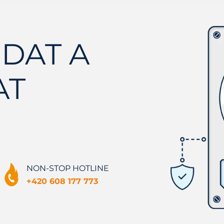
DAT A
AT
NON-STOP HOTLINE
+420 608 177 773