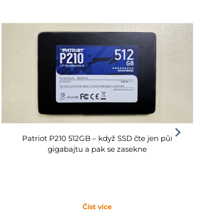
Patriot P210 512GB – když SSD čte jen půl
gigabajtu a pak se zasekne
Číst více