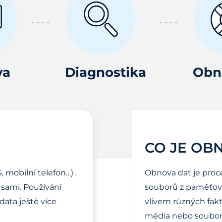
va
Diagnostika
Obn
CO JE OB
, mobilní telefon…) .
Obnova dat je proc
sami. Používání
souborů z paměťové
ata ještě více
vlivem různých fak
média nebo soubor