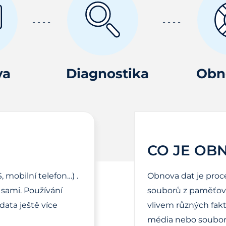
va
Diagnostika
Obn
CO JE OB
, mobilní telefon…) .
Obnova dat je proc
sami. Používání
souborů z paměťové
ata ještě více
vlivem různých fak
média nebo soubor