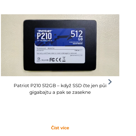
Patriot P210 512GB – když SSD čte jen půl
gigabajtu a pak se zasekne
Číst více