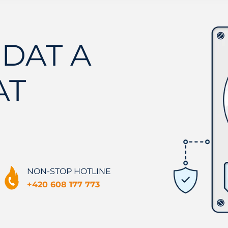
DAT A
AT
NON-STOP HOTLINE
+420 608 177 773