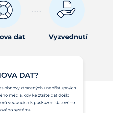
ova dat
Vyzvednutí
NOVA DAT?
es obnovy ztracených / nepřístupných
ho média, kdy ke ztrátě dat došlo
torů vedoucích k poškození datového
ového systému.