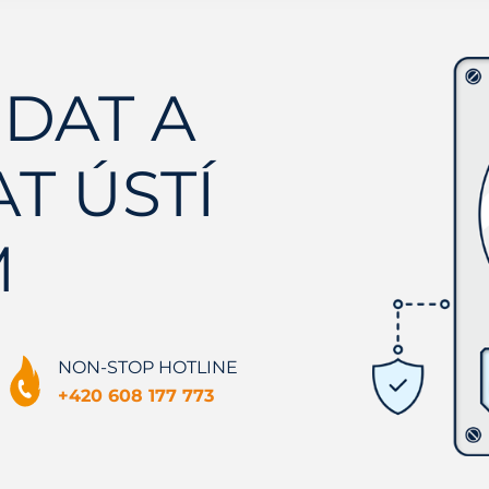
DAT A
T ÚSTÍ
M
NON-STOP HOTLINE
+420 608 177 773