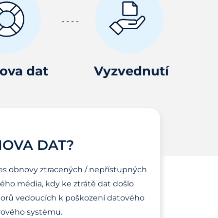
ova dat
Vyzvednutí
NOVA DAT?
es obnovy ztracených / nepřístupných
ho média, kdy ke ztrátě dat došlo
torů vedoucích k poškození datového
ového systému.