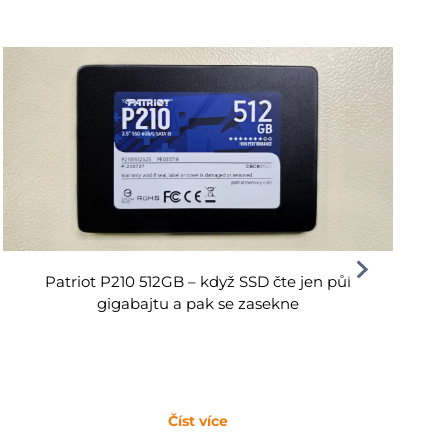
Patriot P210 512GB – když SSD čte jen půl
gigabajtu a pak se zasekne
Číst více