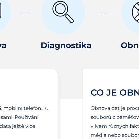
va
Diagnostika
Obn
CO JE OB
, mobilní telefon…) .
Obnova dat je proc
sami. Používání
souborů z paměťové
ata ještě více
vlivem různých fak
média nebo soubor