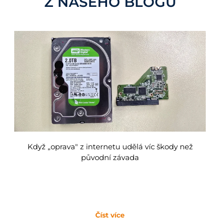
Z NAŠEHO BLOGU
Když „oprava" z internetu udělá víc škody než
původní závada
Číst více