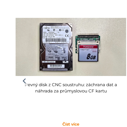
Pevný disk z CNC soustruhu: záchrana dat a
náhrada za průmyslovou CF kartu
Číst více