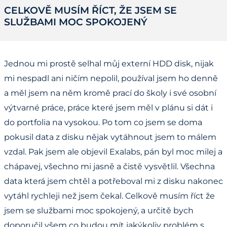
CELKOVĚ MUSÍM ŘÍCT, ŽE JSEM SE
SLUŽBAMI MOC SPOKOJENÝ
Jednou mi prostě selhal můj externí HDD disk, nijak
mi nespadl ani ničím nepolil, používal jsem ho denně
a měl jsem na něm kromě prací do školy i své osobní
výtvarné práce, práce které jsem měl v plánu si dát i
do portfolia na vysokou. Po tom co jsem se doma
pokusil data z disku nějak vytáhnout jsem to málem
vzdal. Pak jsem ale objevil Exalabs, pán byl moc milej a
chápavej, všechno mi jasně a čistě vysvětlil. Všechna
data která jsem chtěl a potřeboval mi z disku nakonec
vytáhl rychleji než jsem čekal. Celkově musím říct že
jsem se službami moc spokojený, a určitě bych
doporučil všem co budou mít jakýkoliv problém s