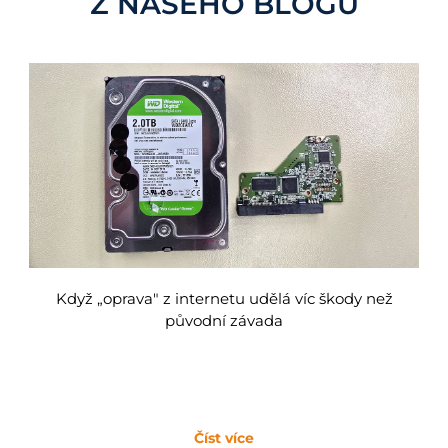
Z NAŠEHO BLOGU
Když „oprava" z internetu udělá víc škody než
původní závada
Číst více