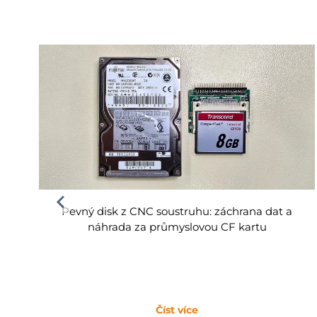
Pevný disk z CNC soustruhu: záchrana dat a
náhrada za průmyslovou CF kartu
Číst více