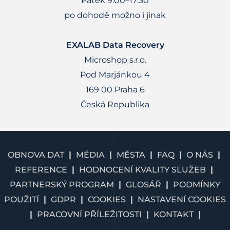
Pátek 9:00–17:30
po dohodě možno i jinak
EXALAB Data Recovery
Microshop s.r.o.
Pod Marjánkou 4
169 00 Praha 6
Česká Republika
OBNOVA DAT
MÉDIA
MĚSTA
FAQ
O NÁS
REFERENCE
HODNOCENÍ KVALITY SLUŽEB
PARTNERSKÝ PROGRAM
GLOSÁŘ
PODMÍNKY
POUŽITÍ
GDPR
COOKIES
NASTAVENÍ COOKIES
PRACOVNÍ PŘÍLEŽITOSTI
KONTAKT