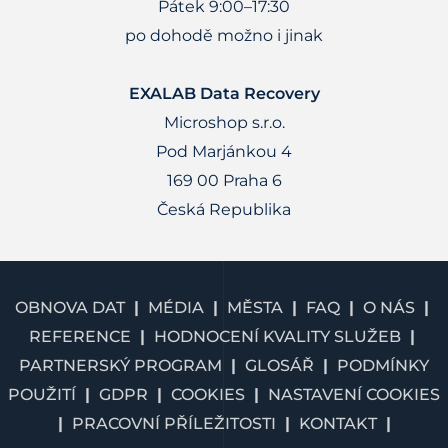
Pátek 9:00–17:30
po dohodě možno i jinak
EXALAB Data Recovery
Microshop s.r.o.
Pod Marjánkou 4
169 00 Praha 6
Česká Republika
OBNOVA DAT
MÉDIA
MĚSTA
FAQ
O NÁS
REFERENCE
HODNOCENÍ KVALITY SLUŽEB
PARTNERSKÝ PROGRAM
GLOSÁŘ
PODMÍNKY
POUŽITÍ
GDPR
COOKIES
NASTAVENÍ COOKIES
PRACOVNÍ PŘÍLEŽITOSTI
KONTAKT