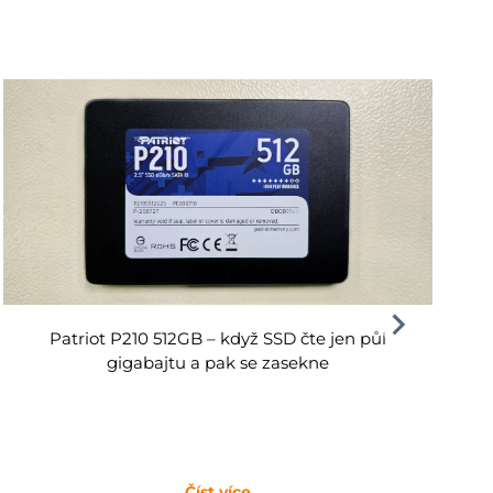
Patriot P210 512GB – když SSD čte jen půl
gigabajtu a pak se zasekne
Číst více