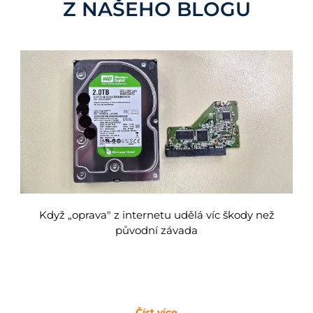
Z NAŠEHO BLOGU
Když „oprava" z internetu udělá víc škody než
původní závada
Číst více