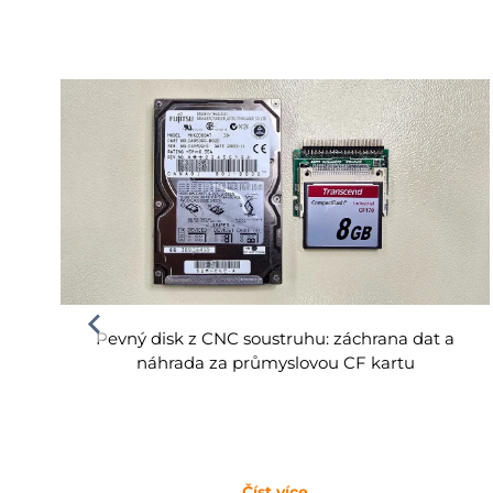
Pevný disk z CNC soustruhu: záchrana dat a
náhrada za průmyslovou CF kartu
Číst více