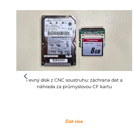
Pevný disk z CNC soustruhu: záchrana dat a
náhrada za průmyslovou CF kartu
Číst více