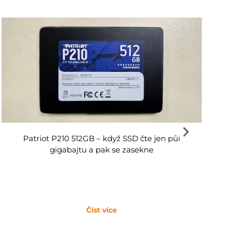
Patriot P210 512GB – když SSD čte jen půl
gigabajtu a pak se zasekne
Číst více