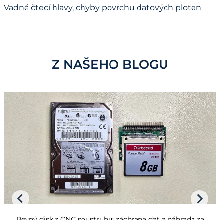
Vadné čtecí hlavy, chyby povrchu datových ploten
Z NAŠEHO BLOGU
Pevný disk z CNC soustruhu: záchrana dat a náhrada za